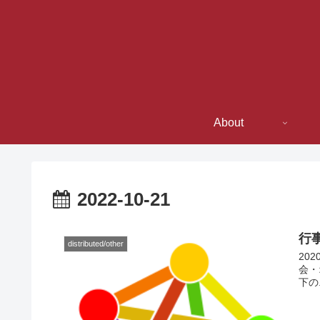
About
2022-10-21
行
distributed/other
20
会・
下の.