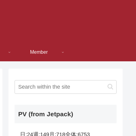
Member
PV (from Jetpack)
日:
24
週:
149
月:
718
全体:
6753