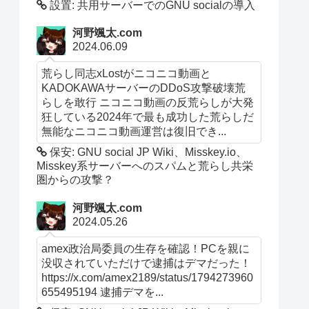
設置: 共用サーバーでのGNU socialの導入
河野颯太.com
2024.06.09
荒らし同志xLostがニコニコ動画と
KADOKAWAサーバーのDDoS攻撃破壊荒
らしを敢行 ニコニコ動画の反荒らしが大発
狂している2024年で最も成功した荒らしだ
無能なニコニコ動画運営は復旧でき...
保安: GNU social JP Wiki、Misskey.io、
Misskey系サーバーへのスパムと荒らし共栄
圏からの攻撃？
河野颯太.com
2024.05.26
amex政治局委員の生存を確認！PCを親に
没収されていただけで逮捕はデマだった！
https://x.com/amex2189/status/1794273960
655495194 逮捕デマを...