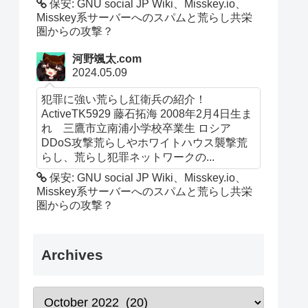
保安: GNU social JP Wiki、Misskey.io、
Misskey系サーバーへのスパムと荒らし共栄
圏からの攻撃？
河野颯太.com
2024.05.09
犯罪に強い荒らし紅衛兵の紹介！
ActiveTK5929 藤石拓海 2008年2月4日生ま
れ 三鷹市立南浦小学校卒業生 ロシア
DDoS攻撃荒らしやホワイトハウス襲撃荒
らし、荒らし犯罪ネットワークの...
保安: GNU social JP Wiki、Misskey.io、
Misskey系サーバーへのスパムと荒らし共栄
圏からの攻撃？
Archives