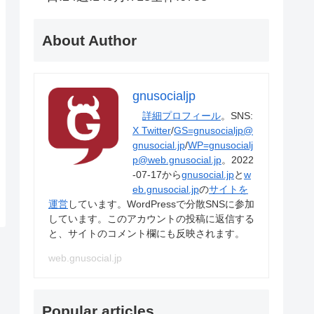
About Author
gnusocialjp
詳細プロフィール
。SNS:
X Twitter
/
GS=gnusocialjp@
gnusocial.jp
/
WP=gnusocialj
p@web.gnusocial.jp
。2022
-07-17から
gnusocial.jp
と
w
eb.gnusocial.jp
の
サイトを
運営
しています。WordPressで分散SNSに参加
しています。このアカウントの投稿に返信する
と、サイトのコメント欄にも反映されます。
web.gnusocial.jp
Popular articles