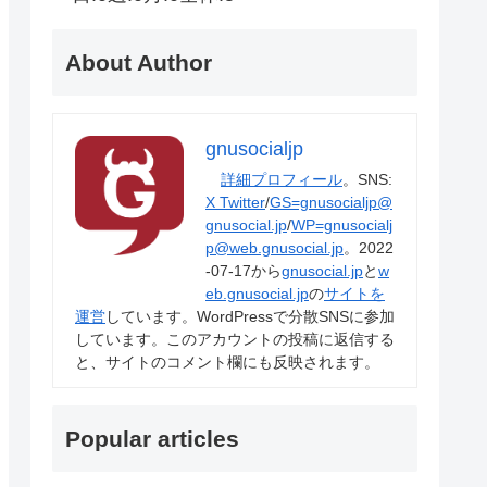
About Author
gnusocialjp
詳細プロフィール
。SNS:
X Twitter
/
GS=gnusocialjp@
gnusocial.jp
/
WP=gnusocialj
p@web.gnusocial.jp
。2022
-07-17から
gnusocial.jp
と
w
eb.gnusocial.jp
の
サイトを
運営
しています。WordPressで分散SNSに参加
しています。このアカウントの投稿に返信する
と、サイトのコメント欄にも反映されます。
Popular articles