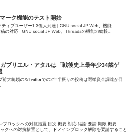
ブックマーク機能のテスト開始
クティブユーザー1.3億人到達 | GNU social JP Web、機能:
投稿の対応 | GNU social JP Web。Threadsの機能の続報...
相ガブリエル・アタルは「戦後史上最年少34歳ゲ
選
プ前大統領のX/Twitterでの2年半振りの投稿は選挙資金調達が目
.
ドメインブロックへの対抗措置 目次 概要 対応 結論 要請 期限 概要
インブロックへの対抗措置として、ドメインブロック解除を要請すること