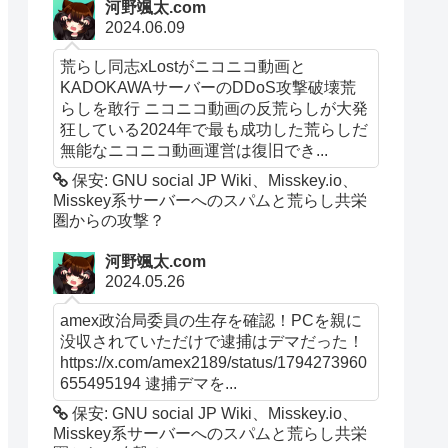
河野颯太.com
2024.06.09
荒らし同志xLostがニコニコ動画と
KADOKAWAサーバーのDDoS攻撃破壊荒
らしを敢行 ニコニコ動画の反荒らしが大発
狂している2024年で最も成功した荒らしだ
無能なニコニコ動画運営は復旧でき...
保安: GNU social JP Wiki、Misskey.io、
Misskey系サーバーへのスパムと荒らし共栄
圏からの攻撃？
河野颯太.com
2024.05.26
amex政治局委員の生存を確認！PCを親に
没収されていただけで逮捕はデマだった！
https://x.com/amex2189/status/1794273960
655495194 逮捕デマを...
保安: GNU social JP Wiki、Misskey.io、
Misskey系サーバーへのスパムと荒らし共栄