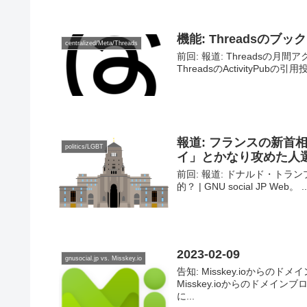
機能: Threadsの
centralized/Meta/Threads
前回: 報道: Threadsの月間ア
ThreadsのActivityPubの引用
報道: フランスの新首
politics/LGBT
イ」とかなり攻めた人
前回: 報道: ドナルド・トラン
的？ | GNU social JP Web。 ..
2023-02-09
gnusocial.jp vs. Misskey.io
告知: Misskey.ioからの
Misskey.ioからのドメ
に...