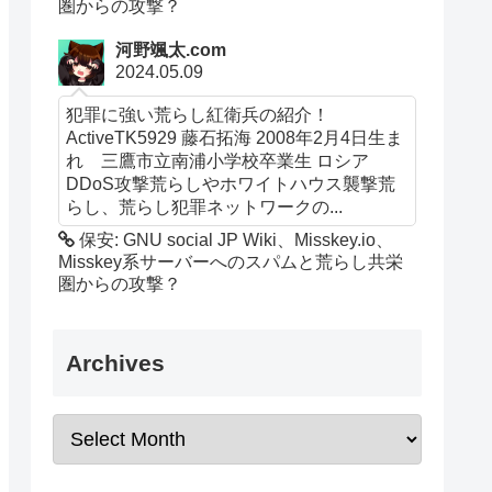
圏からの攻撃？
河野颯太.com
2024.05.09
犯罪に強い荒らし紅衛兵の紹介！
ActiveTK5929 藤石拓海 2008年2月4日生ま
れ 三鷹市立南浦小学校卒業生 ロシア
DDoS攻撃荒らしやホワイトハウス襲撃荒
らし、荒らし犯罪ネットワークの...
保安: GNU social JP Wiki、Misskey.io、
Misskey系サーバーへのスパムと荒らし共栄
圏からの攻撃？
Archives