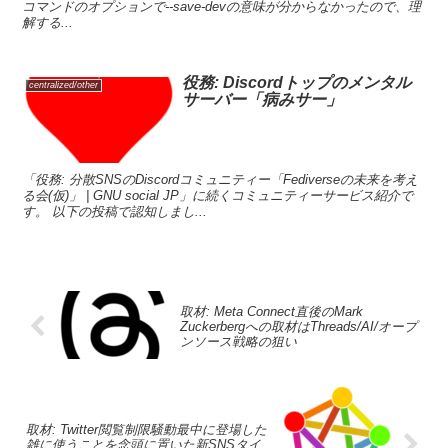
コマンドのオプションで--save-devの意味が分からなかったので、理
解する...
役務: Discordトップのメンタル
centralized/other
サーバー「病みサー」
「役務: 分散SNSのDiscordコミュニティー「Fediverseの未来を考え
る会(仮)」 | GNU social JP」に続くコミュニティーサービス紹介で
す。 以下の投稿で認知しまし...
取材: Meta Connect直後のMark
Zuckerbergへの取材はThreads/AI/オープ
ンソース戦略の狙い
取材: Twitter閲覧制限騒動最中に登場した
雑に使うことを念頭に置いた新SNSタイ