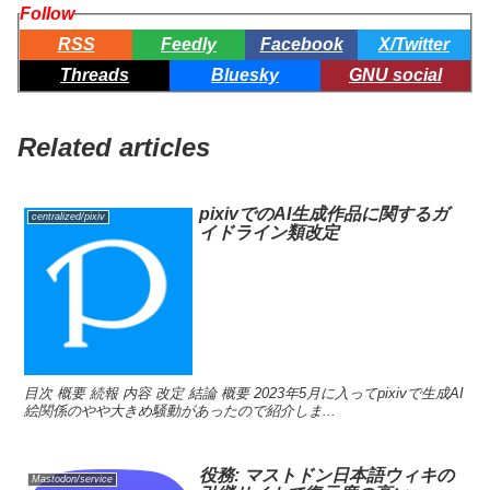
Follow
RSS
Feedly
Facebook
X/Twitter
Threads
Bluesky
GNU social
Related articles
pixivでのAI生成作品に関するガ
centralized/pixiv
イドライン類改定
目次 概要 続報 内容 改定 結論 概要 2023年5月に入ってpixivで生成AI
絵関係のやや大きめ騒動があったので紹介しま...
役務: マストドン日本語ウィキの
Mastodon/service