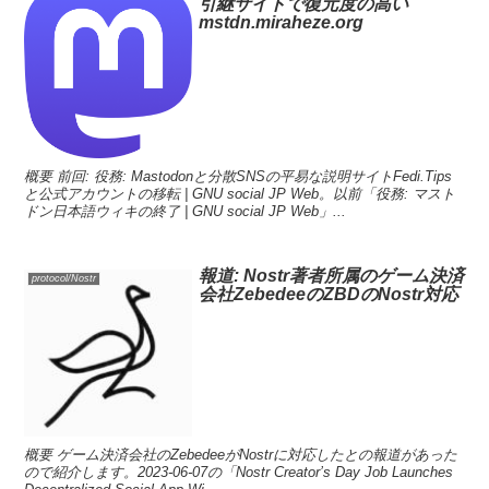
引継サイトで復元度の高い
mstdn.miraheze.org
概要 前回: 役務: Mastodonと分散SNSの平易な説明サイトFedi.Tips
と公式アカウントの移転 | GNU social JP Web。以前「役務: マスト
ドン日本語ウィキの終了 | GNU social JP Web」...
報道: Nostr著者所属のゲーム決済
protocol/Nostr
会社ZebedeeのZBDのNostr対応
概要 ゲーム決済会社のZebedeeがNostrに対応したとの報道があった
ので紹介します。2023-06-07の「Nostr Creator’s Day Job Launches