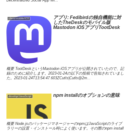
Decentralized Social App Wi...
アプリ: Fedibirdの独自機能に対
client/mobile/iOS
したTheDeskのモバイル版
Mastodon iOSアプリTootDesk
概要 TootDeskというMastodon iOSアプリが公開されていたので、記
録のために紹介します。2023-01-24の以下の投稿で告知されていまし
た。2023-01-24T13:54:47.603ZCutIs|Cutls@2m...
npm installのオプションの意味
develop/JavaScript
概要 Node.jsのパッケージマネージャーのnpmはJavaScriptのライブ
ラリーの設置・インストール時によく使います。その際のnpm install