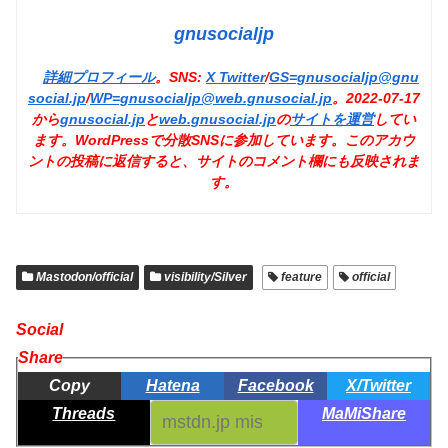
gnusocialjp
詳細プロフィール
。SNS:
X Twitter
/
GS=gnusocialjp@gnu
social.jp
/
WP=gnusocialjp@web.gnusocial.jp
。2022-07-17
から
gnusocial.jp
と
web.gnusocial.jp
の
サイトを運営
してい
ます。WordPressで分散SNSに参加しています。このアカウ
ントの投稿に返信すると、サイトのコメント欄にも反映されま
す。
Mastodon/official
visibility/Silver
feature
official
Social
Share
Copy
Hatena
Facebook
X/Twitter
Threads
MaMiShare