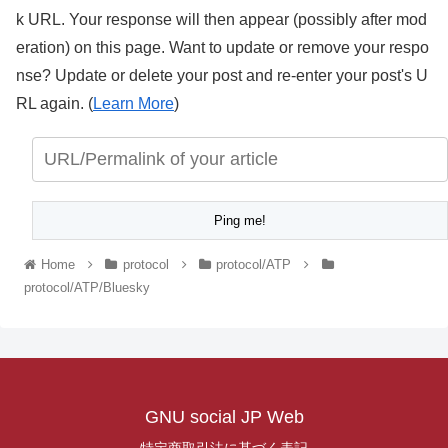
k URL. Your response will then appear (possibly after mod
eration) on this page. Want to update or remove your respo
nse? Update or delete your post and re-enter your post's U
RL again. (
Learn More
)
Home
protocol
protocol/ATP
protocol/ATP/Bluesky
GNU social JP Web
特定商取引法に基づく表記