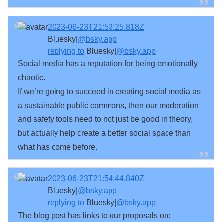
2023-06-23T21:53:25.818Z
Bluesky|
@bsky.app
replying to
Bluesky|
@bsky.app
Social media has a reputation for being emotionally 
chaotic.

If we’re going to succeed in creating social media as 
a sustainable public commons, then our moderation 
and safety tools need to not just be good in theory, 
but actually help create a better social space than 
what has come before.
2023-06-23T21:54:44.840Z
Bluesky|
@bsky.app
replying to
Bluesky|
@bsky.app
The blog post has links to our proposals on:
