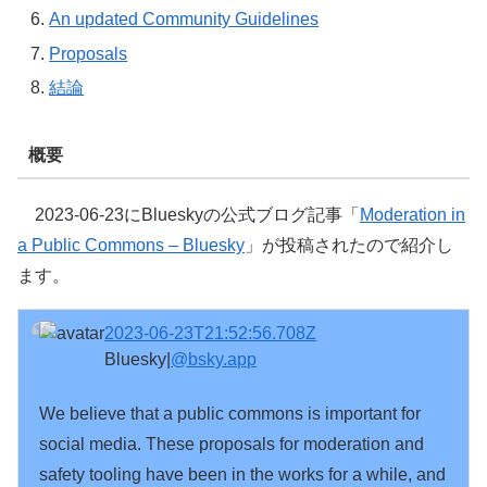
An updated Community Guidelines
Proposals
結論
概要
2023-06-23にBlueskyの公式ブログ記事「
Moderation in
a Public Commons – Bluesky
」が投稿されたので紹介し
ます。
2023-06-23T21:52:56.708Z
Bluesky|
@bsky.app
We believe that a public commons is important for 
social media. These proposals for moderation and 
safety tooling have been in the works for a while, and 