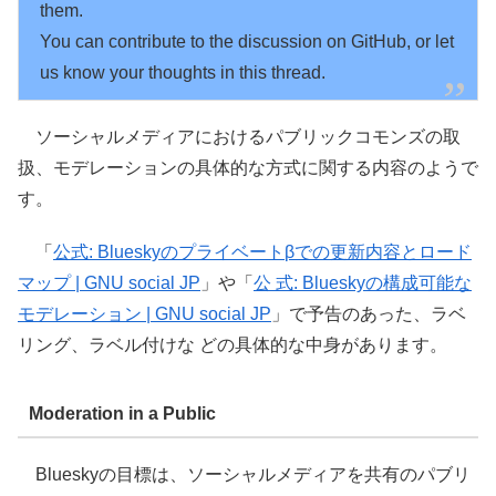
them.

You can contribute to the discussion on GitHub, or let 
us know your thoughts in this thread.
ソーシャルメディアにおけるパブリックコモンズの取
扱、モデレーションの具体的な方式に関する内容のようで
す。
「
公式: Blueskyのプライベートβでの更新内容とロード
マップ | GNU social JP
」や「
公 式: Blueskyの構成可能な
モデレーション | GNU social JP
」で予告のあった、ラベ
リング、ラベル付けな どの具体的な中身があります。
Moderation in a Public
Blueskyの目標は、ソーシャルメディアを共有のパブリ