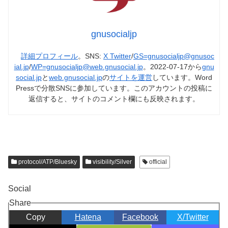
gnusocialjp
詳細プロフィール
。SNS:
X Twitter
/
GS=gnusocialjp@gnusoc
ial.jp
/
WP=gnusocialjp@web.gnusocial.jp
。2022-07-17から
gnu
social.jp
と
web.gnusocial.jp
の
サイトを運営
しています。Word
Pressで分散SNSに参加しています。このアカウントの投稿に
返信すると、サイトのコメント欄にも反映されます。
protocol/ATP/Bluesky
visibility/Silver
official
Social
Share
Copy
Hatena
Facebook
X/Twitter