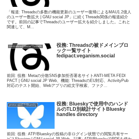
「報道: Threadsの多数の機能更新のユーザー復帰によるMAU1.2億人
のユーザー数拡大 | GNU social JP」に続くThreads関係の報道紹介
です。前回の記事でThreadsのユーザー拡大を紹介しました。これと
関連して、M...
役務: Threadsの被ドメインブロ
centralized/Meta/Threads
ック一覧サイト
fedipact.veganism.social
前回: 役務: Metaの分散SNS参加拒否署名サイトANTI-META FEDI
PACT | GNU social JP Web、機能: ThreadsのEU対応、ActivityPub
対応のテスト開始、Webアプリの絵文字検索、ファク...
役務: Blueskyで使用中のハンド
protocol/ATP/Bluesky
ルのTLD別統計サイトBluesky
handles directory
前回: 役務: ATP/Blueskyの投稿の非ログイン状態での閲覧共有サー
ビスSkyview | GNU social JP Web、記事: ATP/BlueskyでRDFを使わ