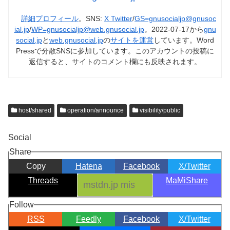
詳細プロフィール
。SNS:
X Twitter
/
GS=gnusocialjp@gnusoc
ial.jp
/
WP=gnusocialjp@web.gnusocial.jp
。2022-07-17から
gnu
social.jp
と
web.gnusocial.jp
の
サイトを運営
しています。Word
Pressで分散SNSに参加しています。このアカウントの投稿に
返信すると、サイトのコメント欄にも反映されます。
host/shared
operation/announce
visibility/public
Social
Share
Copy
Hatena
Facebook
X/Twitter
Threads
MaMiShare
Follow
RSS
Feedly
Facebook
X/Twitter