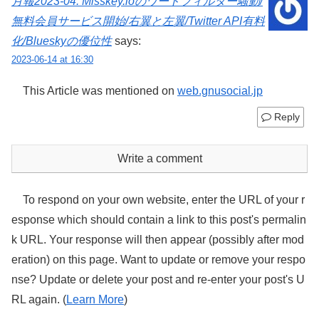
月報2023-04: Misskey.ioのワードフィルター騒動/
無料会員サービス開始/右翼と左翼/Twitter API有料
化/Blueskyの優位性
says:
2023-06-14 at 16:30
This Article was mentioned on
web.gnusocial.jp
Reply
Write a comment
To respond on your own website, enter the URL of your r
esponse which should contain a link to this post's permalin
k URL. Your response will then appear (possibly after mod
eration) on this page. Want to update or remove your respo
nse? Update or delete your post and re-enter your post's U
RL again. (
Learn More
)