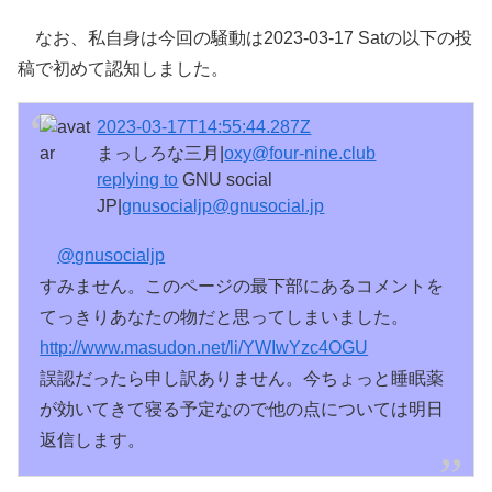
なお、私自身は今回の騒動は2023-03-17 Satの以下の投
稿で初めて認知しました。
2023-03-17T14:55:44.287Z
まっしろな三月|
oxy@four-nine.club
replying to
GNU social
JP|
gnusocialjp@gnusocial.jp
@
gnusocialjp
すみません。このページの最下部にあるコメントを
てっきりあなたの物だと思ってしまいました。
http://www.
masudon.net/li/YWIwYzc4OGU
誤認だったら申し訳ありません。今ちょっと睡眠薬
が効いてきて寝る予定なので他の点については明日
返信します。