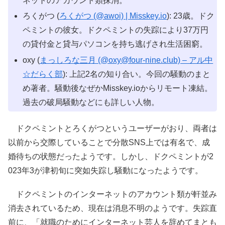
ネットのアカウント類抹消。
ろくがつ (
ろくがつ (@awoi) | Misskey.io
): 23歳。ドク
ペミントの彼女。ドクペミントの失踪により37万円
の貸付金と貸与パソコンを持ち逃げされ生活困窮。
oxy (
まっしろな三月 (@oxy@four-nine.club) – アル中
☆だらく部
): 上記2名の知り合い。今回の騒動のまと
め著者。騒動後なぜかMisskey.ioからリモート凍結。
過去の破局騒動などにも詳しい人物。
ドクペミントとろくがつというユーザーがおり、両者は
以前から交際していることで分散SNS上では有名で、成
婚待ちの状態だったようです。しかし、ドクペミントが2
023年3が津初旬に突如失踪し騒動になったようです。
ドクペミントのインターネットのアカウント類が軒並み
消去されているため、現在は消息不明のようです。失踪直
前に、「就職のためにインターネット芸人を辞めてまとも