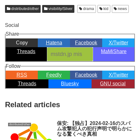
distributed/other
visibility/Silver
drama
kid
news
Social
Share
Copy
Hatena
Facebook
X/Twitter
Threads
MaMiShare
Follow
RSS
Feedly
Facebook
X/Twitter
Threads
Bluesky
GNU social
Related articles
保安: 【独占】2024-02-16のスパ
distributed/other
ム攻撃犯人の犯行声明で明らかに
なる驚くべき真相