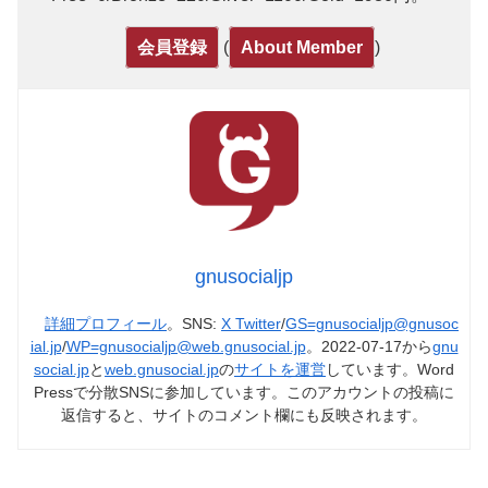
(
)
会員登録
About Member
gnusocialjp
詳細プロフィール
。SNS:
X Twitter
/
GS=gnusocialjp@gnusoc
ial.jp
/
WP=gnusocialjp@web.gnusocial.jp
。2022-07-17から
gnu
social.jp
と
web.gnusocial.jp
の
サイトを運営
しています。Word
Pressで分散SNSに参加しています。このアカウントの投稿に
返信すると、サイトのコメント欄にも反映されます。