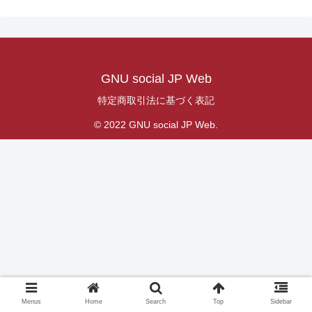
GNU social JP Web
特定商取引法に基づく表記
© 2022 GNU social JP Web.
Menus
Home
Search
Top
Sidebar