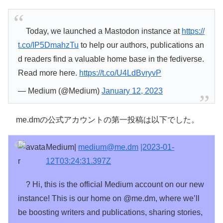
Today, we launched a Mastodon instance at
https://
t.co/IP5DmahzTu
to help our authors, publications an
d readers find a valuable home base in the fediverse.
Read more here.
https://t.co/U4LdBvryvP
— Medium (@Medium)
January 12, 2023
me.dmの公式アカウントの第一投稿は以下でした。
Medium|
medium@me.dm
|2023-01-
12T03:24:31.397Z
? Hi, this is the official Medium account on our new
instance! This is our home on @me.dm, where we’ll
be boosting writers and publications, sharing stories,