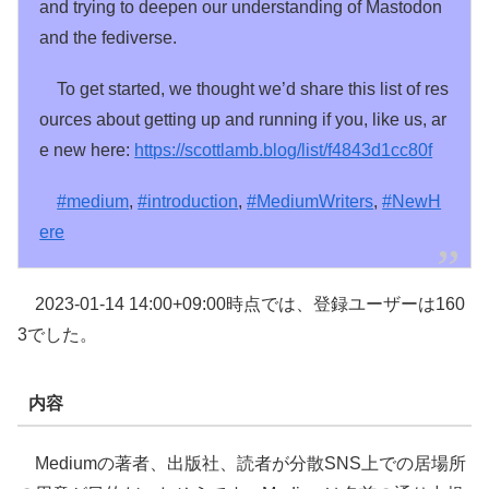
and trying to deepen our understanding of Mastodon
and the fediverse.
To get started, we thought we’d share this list of res
ources about getting up and running if you, like us, ar
e new here:
https://
scottlamb.blog/list/f4843d1cc8
0f
#
medium
,
#
introduction
,
#
MediumWriters
,
#
NewH
ere
2023-01-14 14:00+09:00時点では、登録ユーザーは160
3でした。
内容
Mediumの著者、出版社、読者が分散SNS上での居場所