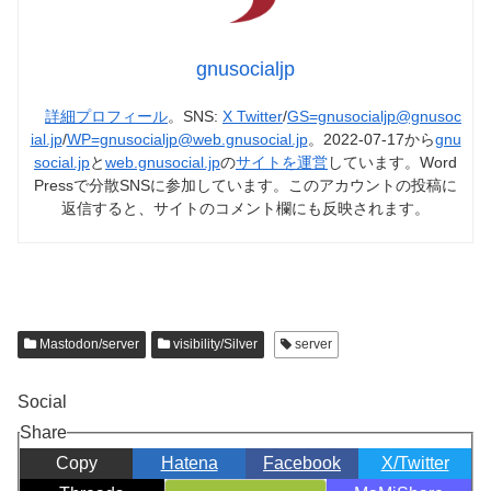
gnusocialjp
詳細プロフィール
。SNS:
X Twitter
/
GS=gnusocialjp@gnusoc
ial.jp
/
WP=gnusocialjp@web.gnusocial.jp
。2022-07-17から
gnu
social.jp
と
web.gnusocial.jp
の
サイトを運営
しています。Word
Pressで分散SNSに参加しています。このアカウントの投稿に
返信すると、サイトのコメント欄にも反映されます。
Mastodon/server
visibility/Silver
server
Social
Share
Copy
Hatena
Facebook
X/Twitter