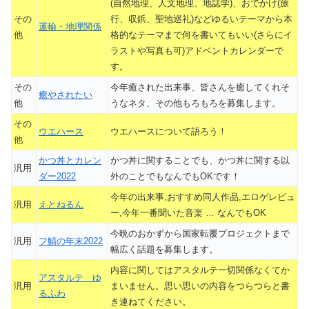
(自然地理、人文地理、地誌学)、おでかけ(旅
その
行、収鋲、聖地巡礼)などゆるいテーマから本
運輸・地理関係
他
格的なテーマまで何を書いてもいい(さらにイ
ラストや写真も可)アドベントカレンダーで
す。
その
今年癒された出来事、皆さんを癒してくれそ
癒やされたい
他
うなネタ、その他もろもろを募集します。
その
ウエハース
ウエハースについて語ろう！
他
かつ丼とカレン
かつ丼に関することでも、かつ丼に関する以
汎用
ダー2022
外のことでもなんでもOKです！
今年の出来事,おすすめ同人作品,エロゲレビュ
汎用
えとねるん
ー,今年一番聞いた音楽 … なんでもOK
今晩のおかずから国家転覆プロジェクトまで
汎用
フ鯖の年末2022
幅広く話題を募集します。
内容に関してはアスタルテ一切関係なくてか
アスタルテ ゆ
汎用
まいません。思い思いの内容をつらつらと書
るふわ
き連ねてください。