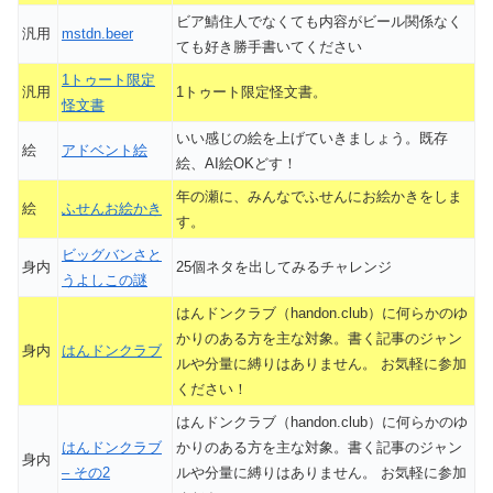
ビア鯖住人でなくても内容がビール関係なく
汎用
mstdn.beer
ても好き勝手書いてください
1トゥート限定
汎用
1トゥート限定怪文書。
怪文書
いい感じの絵を上げていきましょう。既存
絵
アドベント絵
絵、AI絵OKどす！
年の瀬に、みんなでふせんにお絵かきをしま
絵
ふせんお絵かき
す。
ビッグバンさと
身内
25個ネタを出してみるチャレンジ
うよしこの謎
はんドンクラブ（handon.club）に何らかのゆ
かりのある方を主な対象。書く記事のジャン
身内
はんドンクラブ
ルや分量に縛りはありません。 お気軽に参加
ください！
はんドンクラブ（handon.club）に何らかのゆ
はんドンクラブ
かりのある方を主な対象。書く記事のジャン
身内
– その2
ルや分量に縛りはありません。 お気軽に参加