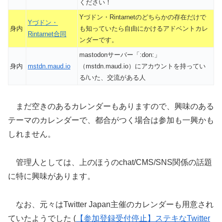
ください！
Yづドン・Rintarnetのどちらかの存在だけで
Yづドン・
身内
も知っていたら自由にかけるアドベントカレ
Rintarnet合同
ンダーです。
mastodonサーバー「:don:」
身内
mstdn.maud.io
（mstdn.maud.io）にアカウントを持ってい
る/いた、交流がある人
まだ空きのあるカレンダーもありますので、興味のある
テーマのカレンダーで、都合がつく場合は参加も一興かも
しれません。
管理人としては、上のほうのchat/CMS/SNS関係の話題
に特に興味があります。
なお、元々はTwitter Japan主催のカレンダーも用意され
ていたようでした (
【参加登録受付停止】ステキなTwitter