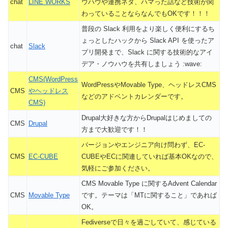
chat
LINE WORKS
ウハウや連携ネタ、ハマった話など技術が関
わっていることならなんでもOKです！！！
普段の Slack 利用をより楽しく便利にするち
ょっとしたハックから Slack API を使ったア
chat
Slack
プリ開発まで、Slack に関する技術的なアイ
デア・ノウハウを共有しましょう :wave:
CMS(WordPress
WordPressやMovable Type、ヘッドレスCMS
CMS
やヘッドレス
などのアドベントカレンダーです。
CMS)
Drupal大好きな方からDrupalはじめましての
CMS
Drupal
方まで大歓迎です！！
バージョンやエンジニア向け問わず、EC-
CMS
EC-CUBE
CUBEやECに関連していれば基本OKなので、
気軽にご参加ください。
CMS Movable Type に関するAdvent Calendar
CMS
Movable Type
です。テーマは「MTに関すること」であれば
OK。
Fediverseで日々を過ごしていて、感じている