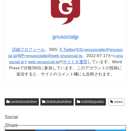
gnusocialjp
詳細プロフィール
。SNS:
X Twitter
/
GS=gnusocialjp@gnusoc
ial.jp
/
WP=gnusocialjp@web.gnusocial.jp
。2022-07-17から
gnu
social.jp
と
web.gnusocial.jp
の
サイトを運営
しています。Word
Pressで分散SNSに参加しています。このアカウントの投稿に
返信すると、サイトのコメント欄にも反映されます。
centralized/other
distributed/other
visibility/public
news
Social
Share