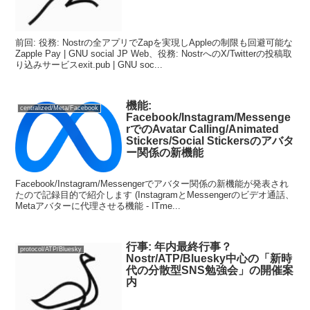
前回: 役務: Nostrの全アプリでZapを実現しAppleの制限も回避可能な
Zapple Pay | GNU social JP Web、役務: NostrへのX/Twitterの投稿取
り込みサービスexit.pub | GNU soc...
機能:
centralized/Meta/Facebook
Facebook/Instagram/Messenge
rでのAvatar Calling/Animated
Stickers/Social Stickersのアバタ
ー関係の新機能
Facebook/Instagram/Messengerでアバター関係の新機能が発表され
たので記録目的で紹介します (InstagramとMessengerのビデオ通話、
Metaアバターに代理させる機能 - ITme...
行事: 年内最終行事？
protocol/ATP/Bluesky
Nostr/ATP/Bluesky中心の「新時
代の分散型SNS勉強会」の開催案
内