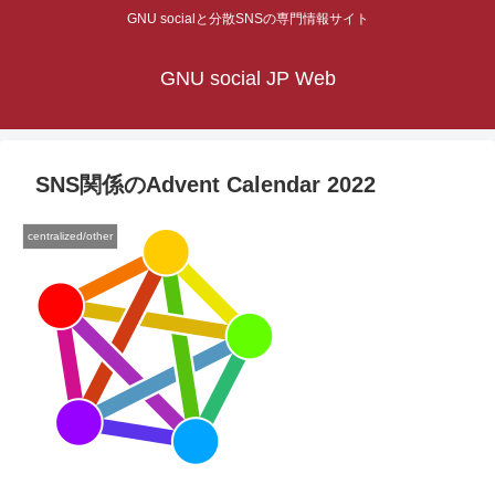
GNU socialと分散SNSの専門情報サイト
GNU social JP Web
SNS関係のAdvent Calendar 2022
centralized/other