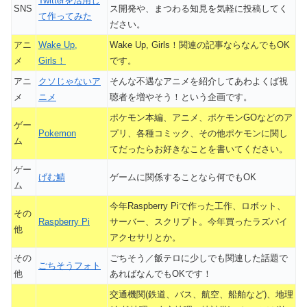
Twitterを活用し
SNS
ス開発や、まつわる知見を気軽に投稿してく
て作ってみた
ださい。
アニ
Wake Up,
Wake Up, Girls！関連の記事ならなんでもOK
メ
Girls！
です。
アニ
クソじゃないア
そんな不遇なアニメを紹介してあわよくば視
メ
ニメ
聴者を増やそう！という企画です。
ポケモン本編、アニメ、ポケモンGOなどのア
ゲー
Pokemon
プリ、各種コミック、その他ポケモンに関し
ム
てだったらお好きなことを書いてください。
ゲー
げむ鯖
ゲームに関係することなら何でもOK
ム
今年Raspberry Piで作った工作、ロボット、
その
Raspberry Pi
サーバー、スクリプト。今年買ったラズパイ
他
アクセサリとか。
その
ごちそう／飯テロに少しでも関連した話題で
ごちそうフォト
他
あればなんでもOKです！
交通機関(鉄道、バス、航空、船舶など)、地理