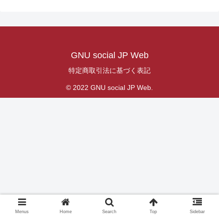
GNU social JP Web
特定商取引法に基づく表記
© 2022 GNU social JP Web.
Menus
Home
Search
Top
Sidebar