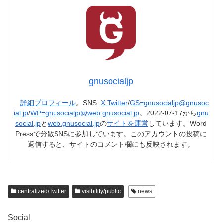
gnusocialjp
詳細プロフィール
。SNS:
X Twitter
/
GS=gnusocialjp@gnusoc
ial.jp
/
WP=gnusocialjp@web.gnusocial.jp
。2022-07-17から
gnu
social.jp
と
web.gnusocial.jp
の
サイトを運営
しています。Word
Pressで分散SNSに参加しています。このアカウントの投稿に
返信すると、サイトのコメント欄にも反映されます。
centralized/Twitter
visibility/public
news
Social