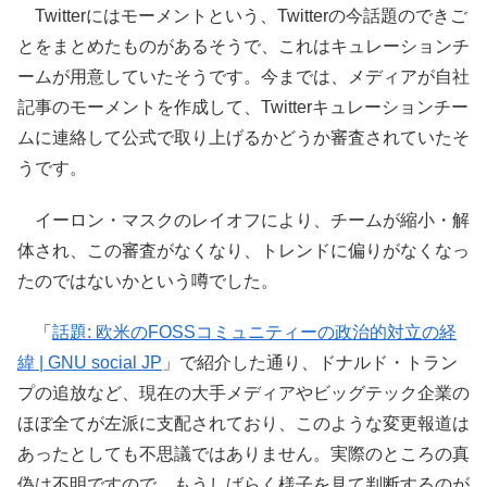
Twitterにはモーメントという、Twitterの今話題のできご
とをまとめたものがあるそうで、これはキュレーションチ
ームが用意していたそうです。今までは、メディアが自社
記事のモーメントを作成して、Twitterキュレーションチー
ムに連絡して公式で取り上げるかどうか審査されていたそ
うです。
イーロン・マスクのレイオフにより、チームが縮小・解
体され、この審査がなくなり、トレンドに偏りがなくなっ
たのではないかという噂でした。
「
話題: 欧米のFOSSコミュニティーの政治的対立の経
緯 | GNU social JP
」で紹介した通り、ドナルド・トラン
プの追放など、現在の大手メディアやビッグテック企業の
ほぼ全てが左派に支配されており、このような変更報道は
あったとしても不思議ではありません。実際のところの真
偽は不明ですので、もうしばらく様子を見て判断するのが