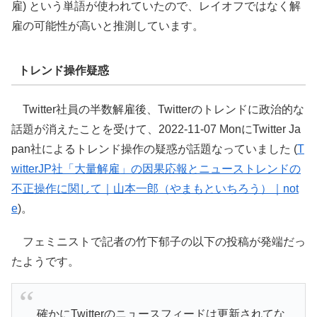
雇) という単語が使われていたので、レイオフではなく解
雇の可能性が高いと推測しています。
トレンド操作疑惑
Twitter社員の半数解雇後、Twitterのトレンドに政治的な
話題が消えたことを受けて、2022-11-07 MonにTwitter Ja
pan社によるトレンド操作の疑惑が話題なっていました (
T
witterJP社「大量解雇」の因果応報とニューストレンドの
不正操作に関して｜山本一郎（やまもといちろう）｜not
e
)。
フェミニストで記者の竹下郁子の以下の投稿が発端だっ
たようです。
確かにTwitterのニュースフィードは更新されてな