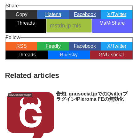
Share
Copy
Hatena
Facebook
X/Twitter
Threads
MaMiShare
Follow
RSS
Feedly
Facebook
X/Twitter
Threads
Bluesky
GNU social
Related articles
告知: gnusocial.jpでのQvitterプ
GNUsocial/plugin
ラグイン/Pleroma FEの無効化