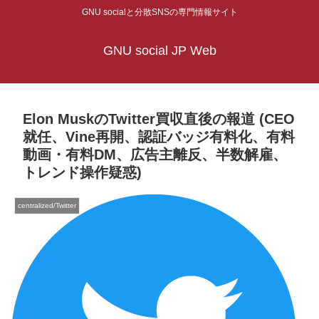
GNU socialと分散SNSの専門情報サイト
GNU social JP Web
Elon MuskのTwitter買収直後の報道 (CEO
就任、Vine再開、認証バッジ有料化、有料
動画・有料DM、広告主離反、半数解雇、
トレンド操作疑惑)
centralized/Twitter