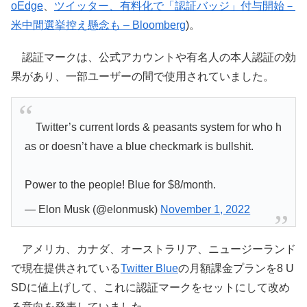
oEdge
、
ツイッター、有料化で「認証バッジ」付与開始－
米中間選挙控え懸念も – Bloomberg
)。
認証マークは、公式アカウントや有名人の本人認証の効
果があり、一部ユーザーの間で使用されていました。
Twitter’s current lords & peasants system for who h
as or doesn’t have a blue checkmark is bullshit.
Power to the people! Blue for $8/month.
— Elon Musk (@elonmusk)
November 1, 2022
アメリカ、カナダ、オーストラリア、ニュージーランド
で現在提供されている
Twitter Blue
の月額課金プランを8 U
SDに値上げして、これに認証マークをセットにして改め
る意向を発表していました。