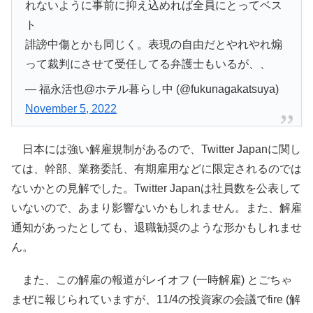
れないように事前に抑え込めれば全員にとってベス
ト
誹謗中傷とかも同じく。表現の自由だとやれやれ煽
って裁判にさせて受任してる弁護士もいるが、、
— 福永活也@ホテル暮らし中 (@fukunagakatsuya)
November 5, 2022
日本には強い解雇規制があるので、Twitter Japanに関し
ては、幹部、業務委託、有期雇用などに限定されるのでは
ないかとの見解でした。Twitter Japanは社員数を公表して
いないので、あまり影響ないかもしれません。また、解雇
通知があったとしても、退職勧奨のような形かもしれませ
ん。
また、この解雇の報道がレイオフ (一時解雇) とごちゃ
まぜに報じられていますが、11/4の投資家の会議でfire (解