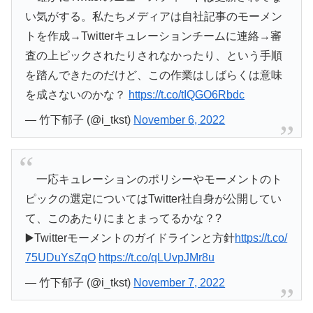
い気がする。私たちメディアは自社記事のモーメン
トを作成→Twitterキュレーションチームに連絡→審
査の上ピックされたりされなかったり、という手順
を踏んできたのだけど、この作業はしばらくは意味
を成さないのかな？
https://t.co/tIQGO6Rbdc
— 竹下郁子 (@i_tkst)
November 6, 2022
一応キュレーションのポリシーやモーメントのト
ピックの選定についてはTwitter社自身が公開してい
て、このあたりにまとまってるかな？?
▶️Twitterモーメントのガイドラインと方針
https://t.co/
75UDuYsZqO
https://t.co/qLUvpJMr8u
— 竹下郁子 (@i_tkst)
November 7, 2022