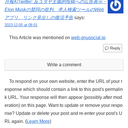
月報X/Twitter: 反ユダヤ主義的投稿への広告表示・
Elon Muskの賛同の批判、求人検索ツールのWeb
アプリ、リンク見出しの復活予告
says:
2023-12-05 at 08:01
This Article was mentioned on
web.gnusocial.jp
Reply
Write a comment
To respond on your own website, enter the URL of your r
esponse which should contain a link to this post's permalin
k URL. Your response will then appear (possibly after mod
eration) on this page. Want to update or remove your respo
nse? Update or delete your post and re-enter your post's U
RL again. (
Learn More
)