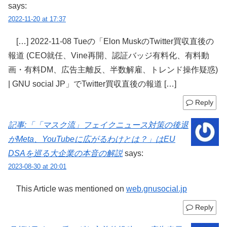
says:
2022-11-20 at 17:37
[…] 2022-11-08 Tueの「Elon MuskのTwitter買収直後の
報道 (CEO就任、Vine再開、認証バッジ有料化、有料動
画・有料DM、広告主離反、半数解雇、トレンド操作疑惑)
| GNU social JP」でTwitter買収直後の報道 […]
Reply
記事:「「マスク流」フェイクニュース対策の後退
がMeta、YouTubeに広がるわけとは？」はEU
DSAを巡る大企業の本音の解説
says:
2023-08-30 at 20:01
This Article was mentioned on
web.gnusocial.jp
Reply