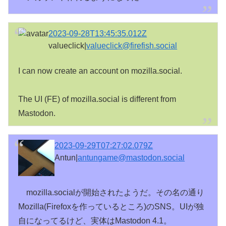
2023-09-28T13:45:35.012Z
valueclick|
valueclick@firefish.social
I can now create an account on mozilla.social.

The UI (FE) of mozilla.social is different from 
Mastodon.
2023-09-29T07:27:02.079Z
Antun|
antungame@mastodon.social
mozilla.socialが開始されたようだ。その名の通り
Mozilla(Firefoxを作っているところ)のSNS。UIが独
自になってるけど、実体はMastodon 4.1。