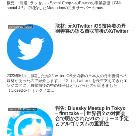
概要 「報道: ラッセル→Social CoopへのPawooの事業譲渡 | GNU
social JP」で紹介したMastodonの主要サーバーのmas...
取材: 元X/Twitter iOS技術者の丹
centralized/Twitter
羽善将の語る買収前後のX/Twitter
2023年6月に退職した元X/Twitter iOS技術者の日本人の丹羽善将への
取材があったので紹介します。「X（元Twitter）を長年支えてきたエ
ンジニアに、買収前後の中の様子はどうだったのか聞きました
（CloseBox） | テクノエ...
報告: Bluesky Meetup in Tokyo
protocol/ATP/Bluesky
– first take – | 世界初？の対面会
合で明かされたv1のリリース予定
とアルゴリズムの重要性