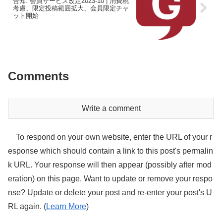
告知: 会員サービス改定2023-10 | 消費税
考慮、限定投稿範囲拡大、会員限定チャ
ット開始
Comments
Write a comment
To respond on your own website, enter the URL of your r
esponse which should contain a link to this post's permalin
k URL. Your response will then appear (possibly after mod
eration) on this page. Want to update or remove your respo
nse? Update or delete your post and re-enter your post's U
RL again. (
Learn More
)