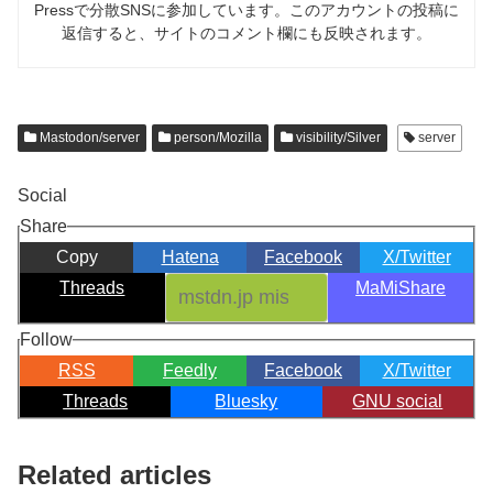
Pressで分散SNSに参加しています。このアカウントの投稿に
返信すると、サイトのコメント欄にも反映されます。
Mastodon/server
person/Mozilla
visibility/Silver
server
Social
Share
Copy
Hatena
Facebook
X/Twitter
Threads
MaMiShare
Follow
RSS
Feedly
Facebook
X/Twitter
Threads
Bluesky
GNU social
Related articles