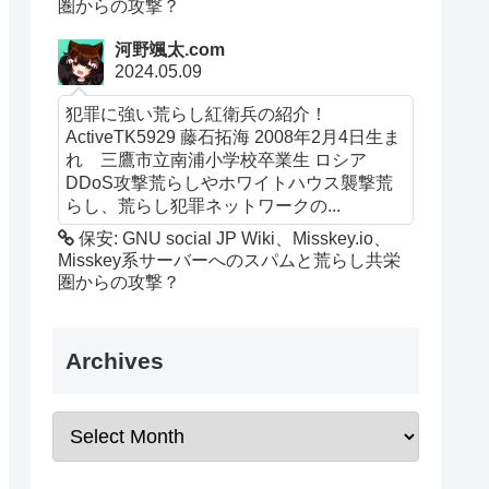
圏からの攻撃？
河野颯太.com
2024.05.09
犯罪に強い荒らし紅衛兵の紹介！
ActiveTK5929 藤石拓海 2008年2月4日生ま
れ 三鷹市立南浦小学校卒業生 ロシア
DDoS攻撃荒らしやホワイトハウス襲撃荒
らし、荒らし犯罪ネットワークの...
保安: GNU social JP Wiki、Misskey.io、
Misskey系サーバーへのスパムと荒らし共栄
圏からの攻撃？
Archives