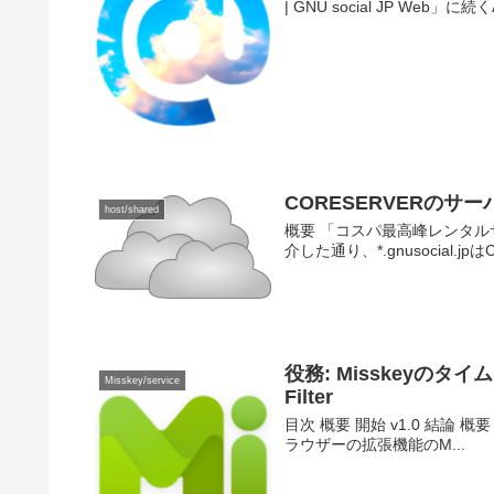
| GNU social JP Web」に続
CORESERVERのサ
host/shared
概要 「コスパ最高峰レンタルサーバ
介した通り、*.gnusocial.jp
役務: Misskeyのタ
Misskey/service
Filter
目次 概要 開始 v1.0 結論
ラウザーの拡張機能のM...