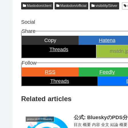
Mastodon/client
Mastodon/official
visibility/Silver
Social
Share
Copy
Hatena
Threads
Follow
RSS
Feedly
Threads
Related articles
公式: Blueskyの
protocol/ATP/Bluesky
目次 概要 内容 全文 結論 