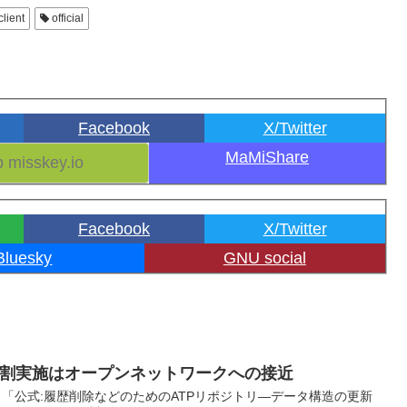
client
official
Facebook
X/Twitter
MaMiShare
Facebook
X/Twitter
Bluesky
GNU social
PDS分割実施はオープンネットワークへの接近
概要 「公式:履歴削除などのためのATPリポジトリ―データ構造の更新