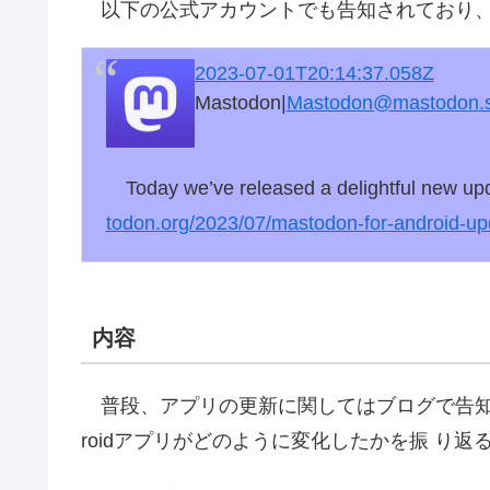
以下の公式アカウントでも告知されており
2023-07-01T20:14:37.058Z
Mastodon|
Mastodon@mastodon.s
Today we’ve released a delightful new upd
todon.org/2023/07/
mastodon-for-android-up
内容
普段、アプリの更新に関してはブログで告知
roidアプリがどのように変化したかを振 り