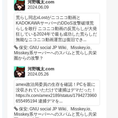
河野颯太.com
2024.06.09
荒らし同志xLostがニコニコ動画と
KADOKAWAサーバーのDDoS攻撃破壊荒
らしを敢行 ニコニコ動画の反荒らしが大発
狂している2024年で最も成功した荒らしだ
無能なニコニコ動画運営は復旧でき...
保安: GNU social JP Wiki、Misskey.io、
Misskey系サーバーへのスパムと荒らし共栄
圏からの攻撃？
河野颯太.com
2024.05.26
amex政治局委員の生存を確認！PCを親に
没収されていただけで逮捕はデマだった！
https://x.com/amex2189/status/1794273960
655495194 逮捕デマを...
保安: GNU social JP Wiki、Misskey.io、
Misskey系サーバーへのスパムと荒らし共栄