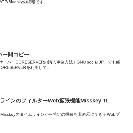
くATP/Blueskyの続報です。...
ーバー間コピー
ーCORESERVERの購入申込方法 | GNU social JP」でも紹
はCORESERVERを利用して...
イムラインのフィルターWeb拡張機能Misskey TL
 概要 Misskeyのタイムラインから特定の投稿を非表示にできるWebブ