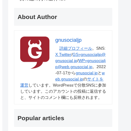
About Author
gnusocialjp
詳細プロフィール
。SNS:
X Twitter
/
GS=gnusocialjp@
gnusocial.jp
/
WP=gnusocialj
p@web.gnusocial.jp
。2022
-07-17から
gnusocial.jp
と
w
eb.gnusocial.jp
の
サイトを
運営
しています。WordPressで分散SNSに参加
しています。このアカウントの投稿に返信する
と、サイトのコメント欄にも反映されます。
Popular articles