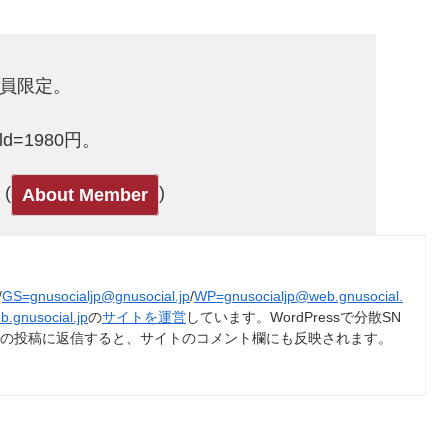
d会員限定。
Gold=1980円。
(
)
About Member
/
GS=gnusocialjp@gnusocial.jp
/
WP=gnusocialjp@web.gnusocial.
b.gnusocial.jp
の
サイトを運営
しています。WordPressで分散SN
トの投稿に返信すると、サイトのコメント欄にも反映されます。