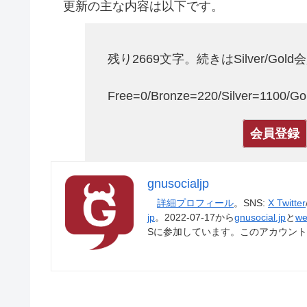
更新の主な内容は以下です。
残り2669文字。続きはSilver/Gol
Free=0/Bronze=220/Silver=1100/
会員登録
gnusocialjp
詳細プロフィール
。SNS:
X Twitter
jp
。2022-07-17から
gnusocial.jp
と
we
Sに参加しています。このアカウン