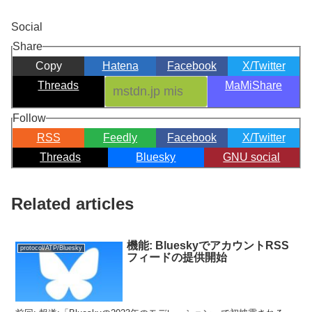
Social
Share
Copy
Hatena
Facebook
X/Twitter
Threads
MaMiShare
Follow
RSS
Feedly
Facebook
X/Twitter
Threads
Bluesky
GNU social
Related articles
機能: BlueskyでアカウントRSS
protocol/ATP/Bluesky
フィードの提供開始