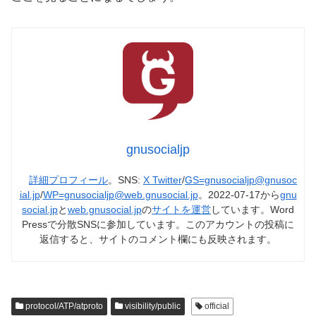
gnusocialjp
詳細プロフィール
。SNS:
X Twitter
/
GS=gnusocialjp@gnusoc
ial.jp
/
WP=gnusocialjp@web.gnusocial.jp
。2022-07-17から
gnu
social.jp
と
web.gnusocial.jp
の
サイトを運営
しています。Word
Pressで分散SNSに参加しています。このアカウントの投稿に
返信すると、サイトのコメント欄にも反映されます。
protocol/ATP/atproto
visibility/public
official