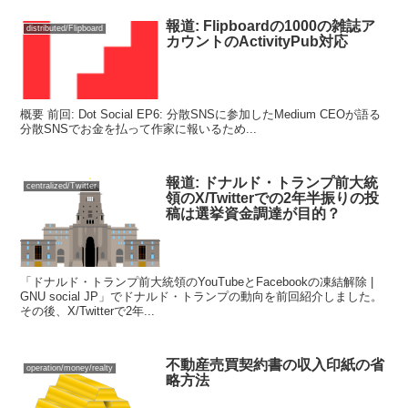
報道: Flipboardの1000の雑誌ア
distributed/Flipboard
カウントのActivityPub対応
概要 前回: Dot Social EP6: 分散SNSに参加したMedium CEOが語る
分散SNSでお金を払って作家に報いるため...
報道: ドナルド・トランプ前大統
centralized/Twitter
領のX/Twitterでの2年半振りの投
稿は選挙資金調達が目的？
「ドナルド・トランプ前大統領のYouTubeとFacebookの凍結解除 |
GNU social JP」でドナルド・トランプの動向を前回紹介しました。
その後、X/Twitterで2年...
不動産売買契約書の収入印紙の省
operation/money/realty
略方法