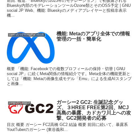
前回: 報道:「Blueskyの2023年のモデレーション」で初披露される
Bluesky内部のモデレーションツールOzone類とそのOSS予定 | GNU
social JP Web、機能: Blueskyのメディアプレイヤーと投稿非表示
機...
機能: Metaのアプリ全体での情報
centralized/Meta/Facebook
管理の一括・簡単化
概要 「機能: Facebookでの複数プロフィールの保持・切替 | GNU
social JP」に続くMeta関係の情報紹介です。Meta全体の機能更新と
しては「機能: Metaの画像生成モデル「Emu」による生成AIスタンプ
と画像...
ガーシー2 GC2: 生誕記念グッ
centralized/GC2
ズ、３HREE FREE第2回、MCJ
高島の暴露、カドカワ川上への攻
撃、GC2開発者の応募
目次 概要 ガーシー FC2高橋 GC2 結論 概要 前回に続いて、暴露系
YoutTuberのガーシー (東谷義和...