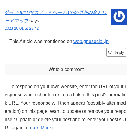
公式: Blueskyのプライベートβでの更新内容とロ
ードマップ
says:
2023-10-01 at 23:42
This Article was mentioned on
web.gnusocial.jp
Reply
Write a comment
To respond on your own website, enter the URL of your r
esponse which should contain a link to this post's permalin
k URL. Your response will then appear (possibly after mod
eration) on this page. Want to update or remove your respo
nse? Update or delete your post and re-enter your post's U
RL again. (
Learn More
)