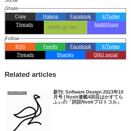
Social
Share
Copy
Hatena
Facebook
X/Twitter
Threads
MaMiShare
Follow
RSS
Feedly
Facebook
X/Twitter
Threads
Bluesky
GNU social
Related articles
新刊: Software Design 2023年10
protocol/Nostr
月号 | Nostr連載4回目はかすてら
ふぃの「詳説Nostrプロトコル」