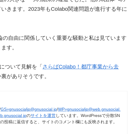
きます。2023年もColabo関連問題が進行する年に
Sや言論の自由に関係していく重要な騒動と私は見ています
きます。
この件について見解を「
さらばColabo！都庁事業から去
か裏がありそうです。
/
GS=gnusocialjp@gnusocial.jp
/
WP=gnusocialjp@web.gnusocial.
b.gnusocial.jp
の
サイトを運営
しています。WordPressで分散SN
トの投稿に返信すると、サイトのコメント欄にも反映されます。