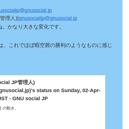
usocialjp@gnusocial.jp
P管理人)|
gnusocialjp@gnusocial.jp
かね。かなり大きな変化です。

しては、これでほぼ暇空茜の勝利のようなものに感じ
cial JP管理人) 
nusocial.jp)'s status on Sunday, 02-Apr-
JST - GNU social JP
o問題 の動き。

olaboが東京都の委託事業から除外され、公金流出が止