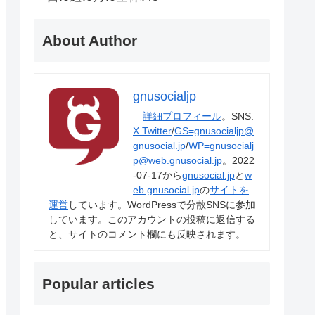
About Author
gnusocialjp
詳細プロフィール
。SNS:
X Twitter
/
GS=gnusocialjp@
gnusocial.jp
/
WP=gnusocialj
p@web.gnusocial.jp
。2022
-07-17から
gnusocial.jp
と
w
eb.gnusocial.jp
の
サイトを
運営
しています。WordPressで分散SNSに参加
しています。このアカウントの投稿に返信する
と、サイトのコメント欄にも反映されます。
Popular articles