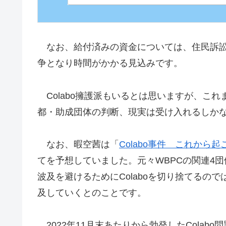
一般人男性の活動成
なお、給付済みの資金については、住民訴
争となり時間がかかる見込みです。
Colabo擁護派もいるとは思いますが、こ
都・助成団体の判断、現実は受け入れるしか
なお、暇空茜は「
Colabo事件 これから起こ
てを予想していました。元々WBPCの関連4団
波及を避けるためにColaboを切り捨てるの
及していくとのことです。
2022年11月末あたりから勃発したCola