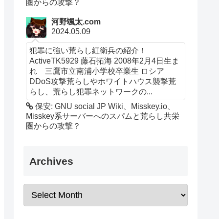
圏からの攻撃？
河野颯太.com
2024.05.09
犯罪に強い荒らし紅衛兵の紹介！
ActiveTK5929 藤石拓海 2008年2月4日生ま
れ 三鷹市立南浦小学校卒業生 ロシア
DDoS攻撃荒らしやホワイトハウス襲撃荒
らし、荒らし犯罪ネットワークの...
保安: GNU social JP Wiki、Misskey.io、
Misskey系サーバーへのスパムと荒らし共栄
圏からの攻撃？
Archives