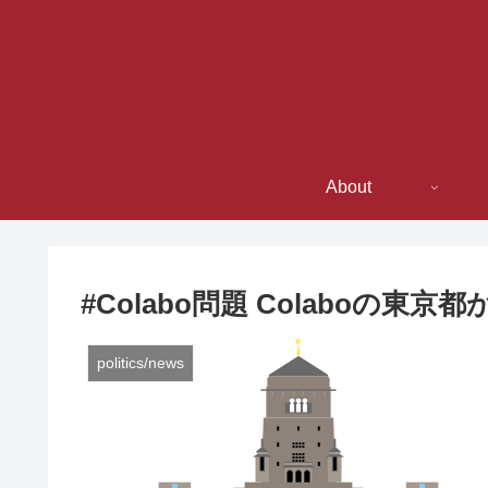
About
#Colabo問題 Colaboの
politics/news