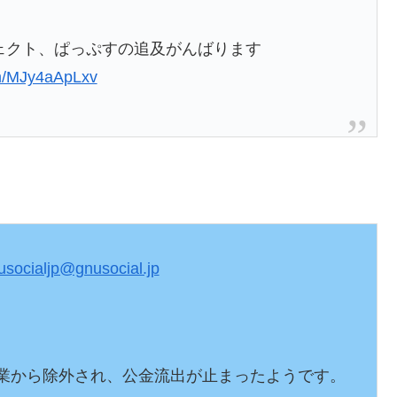
ェクト、ぱっぷすの追及がんばります
om/MJy4aApLxv
。
usocialjp@gnusocial.jp
事業から除外され、公金流出が止まったようです。
