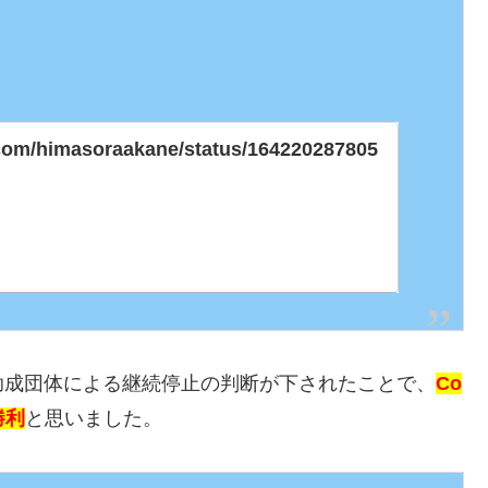
r.com/himasoraakane/status/164220287805
助成団体による継続停止の判断が下されたことで、
Co
勝利
と思いました。