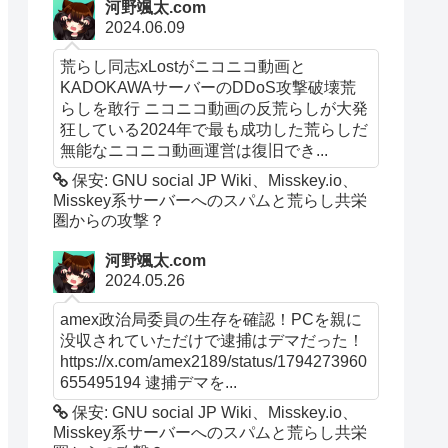
河野颯太.com
2024.06.09
荒らし同志xLostがニコニコ動画と
KADOKAWAサーバーのDDoS攻撃破壊荒
らしを敢行 ニコニコ動画の反荒らしが大発
狂している2024年で最も成功した荒らしだ
無能なニコニコ動画運営は復旧でき...
保安: GNU social JP Wiki、Misskey.io、
Misskey系サーバーへのスパムと荒らし共栄
圏からの攻撃？
河野颯太.com
2024.05.26
amex政治局委員の生存を確認！PCを親に
没収されていただけで逮捕はデマだった！
https://x.com/amex2189/status/1794273960
655495194 逮捕デマを...
保安: GNU social JP Wiki、Misskey.io、
Misskey系サーバーへのスパムと荒らし共栄