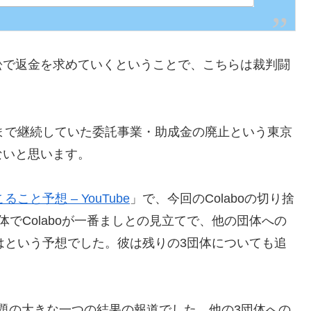
果でしょうね。

訟で返金を求めていくということで、こちらは裁判闘
れまで継続していた委託事業・助成金の廃止という東京
ないと思います。
ること予想 – YouTube
」で、今回のColaboの切り捨
体でColaboが一番ましとの見立てで、他の団体への
ではという予想でした。彼は残りの3団体についても追
bo問題の大きな一つの結果の報道でした。他の3団体への