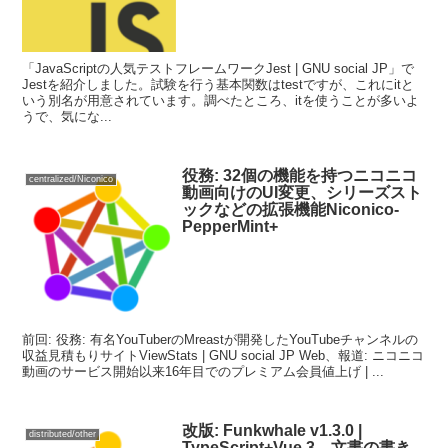
「JavaScriptの人気テストフレームワークJest | GNU social JP」で
Jestを紹介しました。試験を行う基本関数はtestですが、これにitと
いう別名が用意されています。調べたところ、itを使うことが多いよ
うで、気にな...
役務: 32個の機能を持つニコニコ
centralized/Niconico
動画向けのUI変更、シリーズスト
ックなどの拡張機能Niconico-
PepperMint+
前回: 役務: 有名YouTuberのMreastが開発したYouTubeチャンネルの
収益見積もりサイトViewStats | GNU social JP Web、報道: ニコニコ
動画のサービス開始以来16年目でのプレミアム会員値上げ | ...
改版: Funkwhale v1.3.0 |
distributed/other
TypeScript+Vue 3、文書の書き