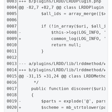
+++ b/plugins/LRDD/LRDDPlugin.php
@@ -82,7 +82,7 @@ class LRDDPlugin ext
         $all_ids = array_merge([$xrd
         if (!in_array($uri, $all_ids)
-            $this->log(LOG_INFO, 'Th
+            common_log(LOG_INFO, 'Th
             return null;

         }
--- a/plugins/LRDD/lib/lrddmethod/webf
+++ b/plugins/LRDD/lib/lrddmethod/web
@@ -31,15 +31,24 @@ class LRDDMethod_
      */

     public function discover($uri)

     {

-        $parts = explode('@', parse_
+        $scheme = mb_strtolower(pars