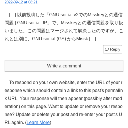
2022-09-12 at 08:21
[…] 以前投稿した「GNU social v2でのMisskeyとの通信
問題 | GNU social JP」で、Misskeyとの通信問題を取り扱
いました。この問題はマージされて解決したのですが、こ
れとは別に、GNU social (GS) からMissk […]
Reply
Write a comment
To respond on your own website, enter the URL of your r
esponse which should contain a link to this post's permalin
k URL. Your response will then appear (possibly after mod
eration) on this page. Want to update or remove your respo
nse? Update or delete your post and re-enter your post's U
RL again. (
Learn More
)