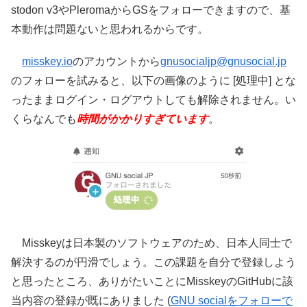
stodon v3やPleromaからGSをフォローできますので、基
本動作は問題ないと思われるからです。
misskey.io
のアカウントから
gnusocialjp@gnusocial.jp
のフォローを試みると、以下の画像のように [処理中] とな
ったままログイン・ログアウトしても解除されません。い
くらなんでも
時間がかかりすぎています
。
Misskeyは日本製のソフトウェアのため、日本人同士で
解決するのが円滑でしょう。この課題を自分で登録しよう
と思ったところ、ありがたいことにMisskeyのGitHubに該
当内容の登録が既にありました (
GNU socialをフォローで