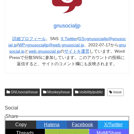
gnusocialjp
詳細プロフィール
。SNS:
X Twitter
/
GS=gnusocialjp@gnusoc
ial.jp
/
WP=gnusocialjp@web.gnusocial.jp
。2022-07-17から
gnu
social.jp
と
web.gnusocial.jp
の
サイトを運営
しています。Word
Pressで分散SNSに参加しています。このアカウントの投稿に
返信すると、サイトのコメント欄にも反映されます。
GNUsocial/issue
Misskey/issue
visibility/public
issue
Social
Share
Copy
Hatena
Facebook
X/Twitter
Threads
MaMiShare