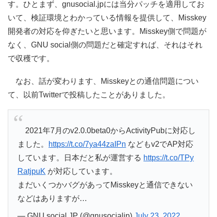
す。ひとまず、gnusocial.jpには当分パッチを適用してお
いて、検証環境とわかっている情報を提供して、Misskey
開発者の対応を仰ぎたいと思います。Misskey側で問題が
なく、GNU social側の問題だと確定すれば、それはそれ
で収穫です。
なお、話が変わります、Misskeyとの通信問題につい
て、以前Twitterで投稿したことがありました。
2021年7月のv2.0.0beta0からActivityPubに対応し
ました。
https://t.co/7ya44zaIPn
などもv2でAP対応
しています。日本だと私が運営する
https://t.co/TPy
RatjpuK
が対応しています。
まだいくつかバグがあってMisskeyと通信できない
などはありますが…
— GNU social JP (@gnusocialjp)
July 23, 2022