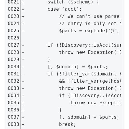
+        switch ($scheme) {

+        case 'acct':

+            // We can't use parse_ur
+            // entry is only set if 
+            $parts = explode('@', pa
-        if (!Discovery::isAcct($uri)
-            throw new Exception('Bad
-        }

-        [, $domain] = $parts;

-        if (!filter_var($domain, FILT
-            && !filter_var(gethostby
-            throw new Exception('Bad
+            if (!Discovery::isAcct($
+                throw new Exception(
+            }

+            [, $domain] = $parts;

+            break;
