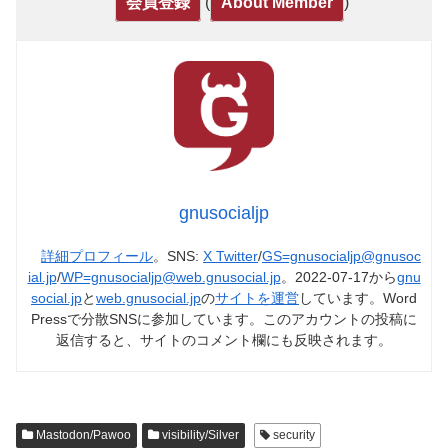
(
)
会員登録
About Member
gnusocialjp
詳細プロフィール
。SNS:
X Twitter
/
GS=gnusocialjp@gnusoc
ial.jp
/
WP=gnusocialjp@web.gnusocial.jp
。2022-07-17から
gnu
social.jp
と
web.gnusocial.jp
の
サイトを運営
しています。Word
Pressで分散SNSに参加しています。このアカウントの投稿に
返信すると、サイトのコメント欄にも反映されます。
Mastodon/Pawoo
visibility/Silver
security