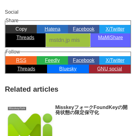
Social
Share
Copy
Hatena
Facebook
X/Twitter
Threads
MaMiShare
Follow
RSS
Feedly
Facebook
X/Twitter
Threads
Bluesky
GNU social
Related articles
MisskeyフォークFoundKeyの開
Misskey/fork
発状態の限定保守化