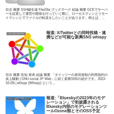
目次 概要 SSH鍵生成 FileZilla ブックマーク 結論 概要 GCEでサーバ
ーを設置して運営や開発を行っていく際に、ローカスマシンとリモー
トマシンとでファイルの転送をしたいことがあります。例えば、...
報道: X/Twitterとの同時投稿・連
centralized/other
携などが可能な新興SNS whispy
目次 概要 告知 発表 結論 概要 「タイッツーの表現規制の利用規約の
炎上騒動 | GNU social JP Web」に続く新興SNSの紹介です。2023-
10-29にwhispy (Whispy) という...
報道:「Blueskyの2023年のモデ
protocol/ATP/Bluesky
レーション」で初披露される
Bluesky内部のモデレーションツ
ールOzone類とそのOSS予定