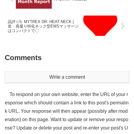
品評☆5: MYTREX DR. HEAT NECK |
首・肩凝り特化ネック型EMSマッサージ
はコンパクトで〇
Comments
Write a comment
To respond on your own website, enter the URL of your r
esponse which should contain a link to this post's permalin
k URL. Your response will then appear (possibly after mod
eration) on this page. Want to update or remove your respo
nse? Update or delete your post and re-enter your post's U