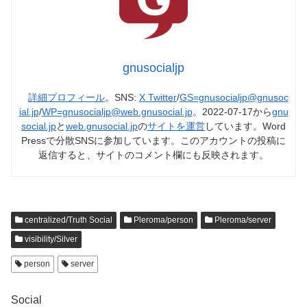
gnusocialjp
詳細プロフィール
。SNS:
X Twitter
/
GS=gnusocialjp@gnusoc
ial.jp
/
WP=gnusocialjp@web.gnusocial.jp
。2022-07-17から
gnu
social.jp
と
web.gnusocial.jp
の
サイトを運営
しています。Word
Pressで分散SNSに参加しています。このアカウントの投稿に
返信すると、サイトのコメント欄にも反映されます。
centralized/Truth Social
Pleroma/person
Pleroma/server
visibility/Silver
person
server
Social