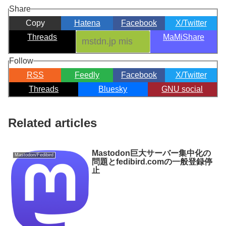
Share
Copy
Hatena
Facebook
X/Twitter
Threads
MaMiShare
Follow
RSS
Feedly
Facebook
X/Twitter
Threads
Bluesky
GNU social
Related articles
Mastodon巨大サーバー集中化の
Mastodon/Fedibird
問題とfedibird.comの一般登録停
止