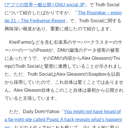
lアプリの世界一般公開 | GNU social JP
」で Truth Social
について紹介したばかりですが、「
The Roundup – episo
de 21 – The Fediverse Report
」で、Truth Socialに関する
興味深い報道があり、重要に感じたので紹介します。
KiwiFarmsなどを含む右派系のサーバークラスターのサ
ーバーの一つのPoastが、DMの漏洩のデータ侵害の被害
にあったそうで、 そのDMの内容からAlex GleasonがTru
mpのTruth Socialと緊密に連携していることが示されまし
た。ただ、Truth SocialはAlex GleasonのSoapboxを以前
から採用していたので、これ自体は驚くことではありませ
ん。Alex Gleason自体もこのこと自体は最初から公開され
ていると主張しています。
ただ、Daily DotやYahoo「
You might not have heard of
a far-right site called Poast. A hack reveals what’s happeni
ng
」などのメディアがこれを報じて、少し大々的に取り