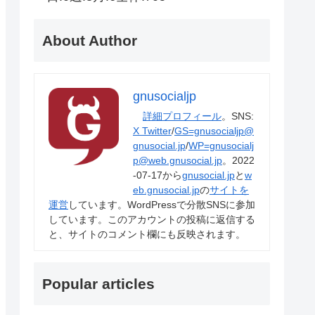
About Author
gnusocialjp
詳細プロフィール
。SNS:
X Twitter
/
GS=gnusocialjp@
gnusocial.jp
/
WP=gnusocialj
p@web.gnusocial.jp
。2022
-07-17から
gnusocial.jp
と
w
eb.gnusocial.jp
の
サイトを
運営
しています。WordPressで分散SNSに参加
しています。このアカウントの投稿に返信する
と、サイトのコメント欄にも反映されます。
Popular articles