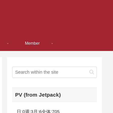
Member
PV (from Jetpack)
日:
0
週:
3
月:
6
全体:
705