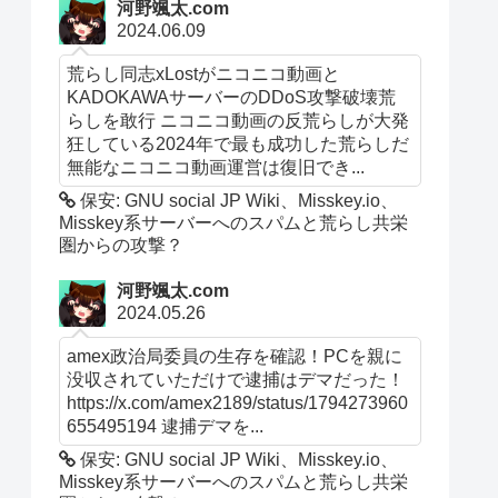
河野颯太.com
2024.06.09
荒らし同志xLostがニコニコ動画と
KADOKAWAサーバーのDDoS攻撃破壊荒
らしを敢行 ニコニコ動画の反荒らしが大発
狂している2024年で最も成功した荒らしだ
無能なニコニコ動画運営は復旧でき...
保安: GNU social JP Wiki、Misskey.io、
Misskey系サーバーへのスパムと荒らし共栄
圏からの攻撃？
河野颯太.com
2024.05.26
amex政治局委員の生存を確認！PCを親に
没収されていただけで逮捕はデマだった！
https://x.com/amex2189/status/1794273960
655495194 逮捕デマを...
保安: GNU social JP Wiki、Misskey.io、
Misskey系サーバーへのスパムと荒らし共栄