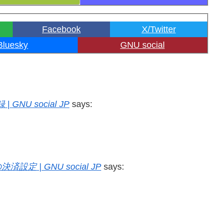
Facebook
X/Twitter
Bluesky
GNU social
| GNU social JP
says:
eの決済設定 | GNU social JP
says: