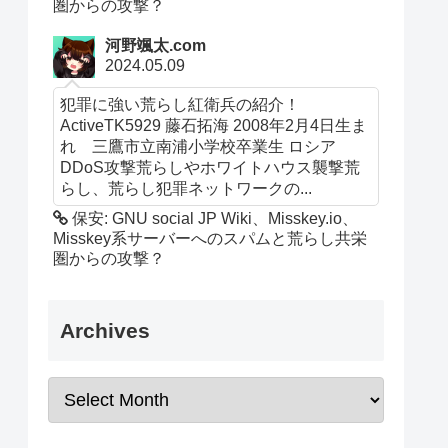
圏からの攻撃？
河野颯太.com
2024.05.09
犯罪に強い荒らし紅衛兵の紹介！
ActiveTK5929 藤石拓海 2008年2月4日生ま
れ 三鷹市立南浦小学校卒業生 ロシア
DDoS攻撃荒らしやホワイトハウス襲撃荒
らし、荒らし犯罪ネットワークの...
保安: GNU social JP Wiki、Misskey.io、
Misskey系サーバーへのスパムと荒らし共栄
圏からの攻撃？
Archives