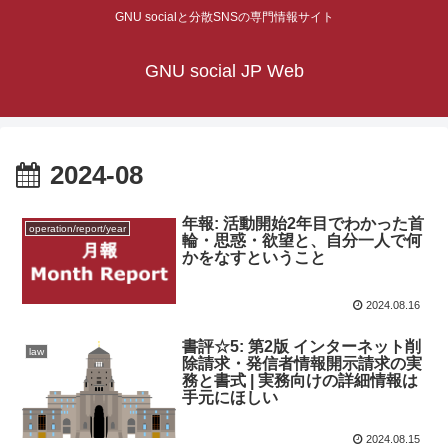
GNU socialと分散SNSの専門情報サイト
GNU social JP Web
2024-08
年報: 活動開始2年目でわかった首
operation/report/year
輪・思惑・欲望と、自分一人で何
かをなすということ
2024.08.16
書評☆5: 第2版 インターネット削
law
除請求・発信者情報開示請求の実
務と書式 | 実務向けの詳細情報は
手元にほしい
2024.08.15