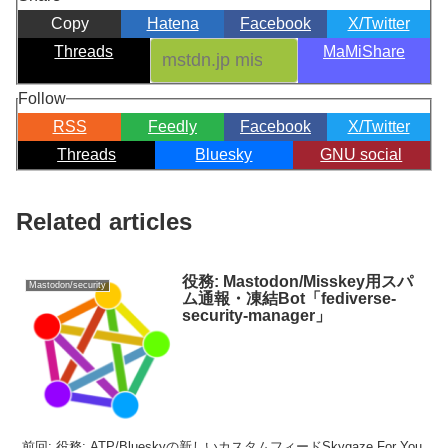
Copy
Hatena
Facebook
X/Twitter
Threads
MaMiShare
Follow
RSS
Feedly
Facebook
X/Twitter
Threads
Bluesky
GNU social
Related articles
役務: Mastodon/Misskey用スパ
Mastodon/security
ム通報・凍結Bot「fediverse-
security-manager」
前回: 役務: ATP/Blueskyの新しいカスタムフィードSkygaze For You