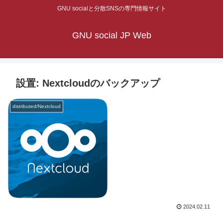
GNU socialと分散SNSの専門情報サイト
GNU social JP Web
設置: Nextcloudのバックアップ
distributed/Nextcloud
2024.02.11