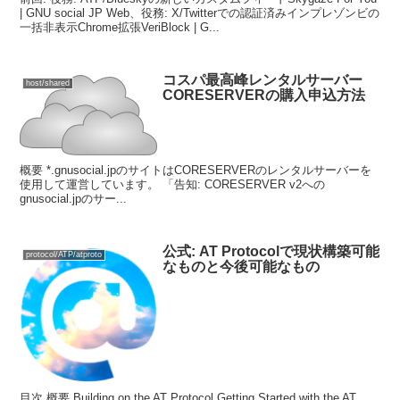
| GNU social JP Web、役務: X/Twitterでの認証済みインプレゾンビの
一括非表示Chrome拡張VeriBlock | G...
コスパ最高峰レンタルサーバー
host/shared
CORESERVERの購入申込方法
概要 *.gnusocial.jpのサイトはCORESERVERのレンタルサーバーを
使用して運営しています。 「告知: CORESERVER v2への
gnusocial.jpのサー...
公式: AT Protocolで現状構築可能
protocol/ATP/atproto
なものと今後可能なもの
目次 概要 Building on the AT Protocol Getting Started with the AT