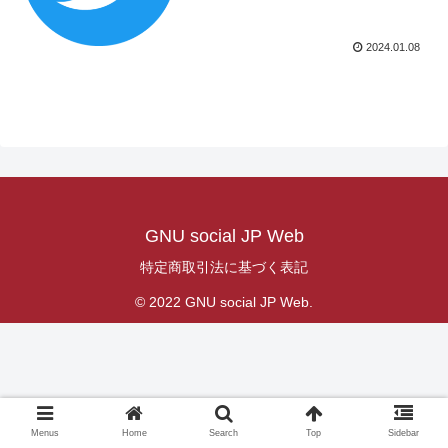
2024.01.08
GNU social JP Web
特定商取引法に基づく表記
© 2022 GNU social JP Web.
Menus
Home
Search
Top
Sidebar