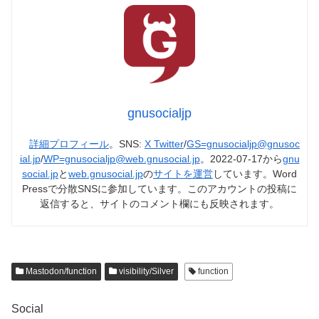
gnusocialjp
詳細プロフィール
。SNS:
X Twitter
/
GS=gnusocialjp@gnusoc
ial.jp
/
WP=gnusocialjp@web.gnusocial.jp
。2022-07-17から
gnu
social.jp
と
web.gnusocial.jp
の
サイトを運営
しています。Word
Pressで分散SNSに参加しています。このアカウントの投稿に
返信すると、サイトのコメント欄にも反映されます。
Mastodon/function
visibility/Silver
function
Social