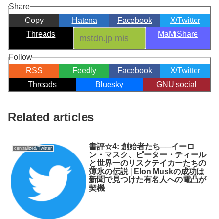
Share
Copy
Hatena
Facebook
X/Twitter
Threads
MaMiShare
Follow
RSS
Feedly
Facebook
X/Twitter
Threads
Bluesky
GNU social
Related articles
書評☆4: 創始者たち──イーロ
centralized/Twitter
ン・マスク、ピーター・ティール
と世界一のリスクテイカーたちの
薄氷の伝説 | Elon Muskの成功は
新聞で見つけた有名人への電凸が
契機