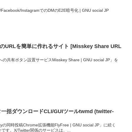
Facebook/InstagramでのDMのE2E暗号化 | GNU social JP
re] のURLを簡単に作れるサイト [Misskey Share URL
yへの共有ボタン設置サービスMisskey Share | GNU social JP」を
タ一括ダウンロードCLI/GUIツールtwmd (twitter-
eskyの同時投稿Chrome拡張機能FlyFree | GNU social JP」に続く
介です。X/Twitter関係のサービスは、...