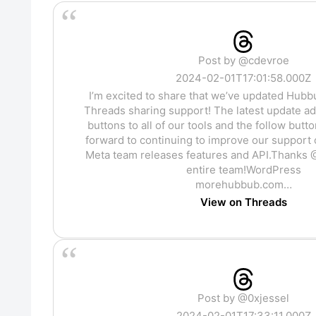
Post by @cdevroe
2024-02-01T17:01:58.000Z
I’m excited to share that we’ve updated Hubb
Threads sharing support! The latest update a
buttons to all of our tools and the follow butt
forward to continuing to improve our support 
Meta team releases features and API.Thanks 
entire team!WordPress
morehubbub.com…
View on Threads
Post by @0xjessel
2024-02-01T17:33:11.000Z