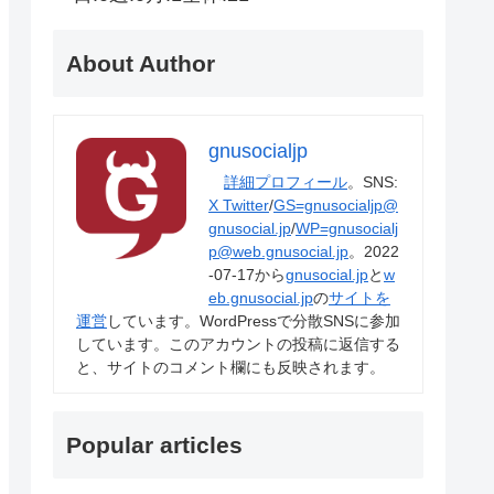
About Author
gnusocialjp
詳細プロフィール
。SNS:
X Twitter
/
GS=gnusocialjp@
gnusocial.jp
/
WP=gnusocialj
p@web.gnusocial.jp
。2022
-07-17から
gnusocial.jp
と
w
eb.gnusocial.jp
の
サイトを
運営
しています。WordPressで分散SNSに参加
しています。このアカウントの投稿に返信する
と、サイトのコメント欄にも反映されます。
Popular articles