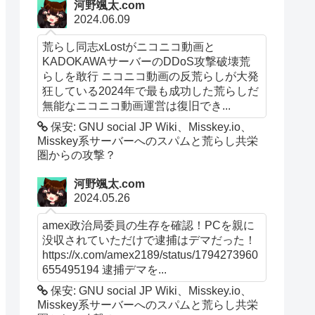
河野颯太.com
2024.06.09
荒らし同志xLostがニコニコ動画と
KADOKAWAサーバーのDDoS攻撃破壊荒
らしを敢行 ニコニコ動画の反荒らしが大発
狂している2024年で最も成功した荒らしだ
無能なニコニコ動画運営は復旧でき...
保安: GNU social JP Wiki、Misskey.io、
Misskey系サーバーへのスパムと荒らし共栄
圏からの攻撃？
河野颯太.com
2024.05.26
amex政治局委員の生存を確認！PCを親に
没収されていただけで逮捕はデマだった！
https://x.com/amex2189/status/1794273960
655495194 逮捕デマを...
保安: GNU social JP Wiki、Misskey.io、
Misskey系サーバーへのスパムと荒らし共栄