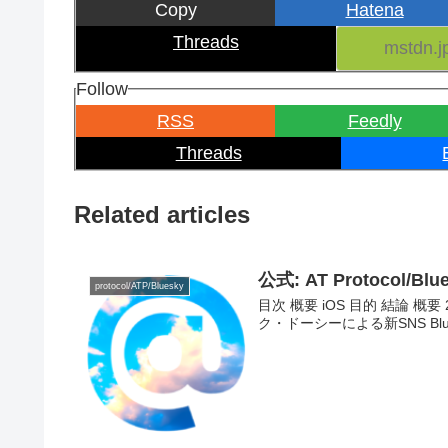
Copy
Hatena
Threads
Follow
RSS
Feedly
Threads
Related articles
公式: AT Protoco
protocol/ATP/Bluesky
目次 概要 iOS 目的 結論 概要 20
ク・ドーシーによる新SNS Blue