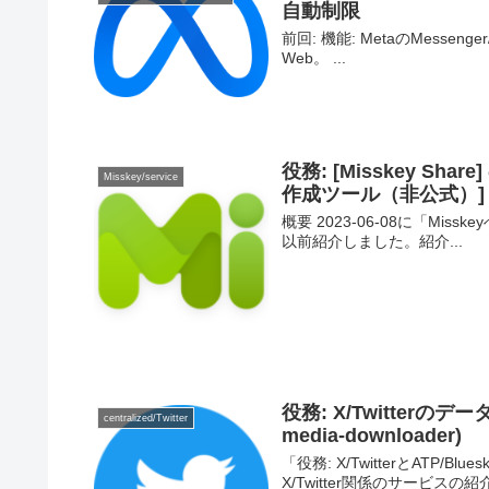
自動制限
前回: 機能: MetaのMessenger/
Web。 ...
役務: [Misskey Sha
Misskey/service
作成ツール（非公式）]
概要 2023-06-08に「Misske
以前紹介しました。紹介...
役務: X/Twitterのデー
centralized/Twitter
media-downloader)
「役務: X/TwitterとATP/Blu
X/Twitter関係のサービスの紹