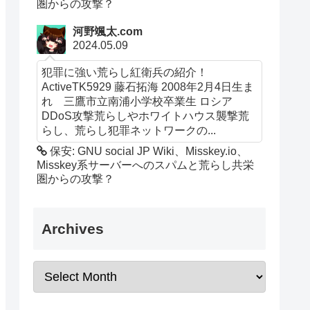
圏からの攻撃？
河野颯太.com
2024.05.09
犯罪に強い荒らし紅衛兵の紹介！
ActiveTK5929 藤石拓海 2008年2月4日生ま
れ 三鷹市立南浦小学校卒業生 ロシア
DDoS攻撃荒らしやホワイトハウス襲撃荒
らし、荒らし犯罪ネットワークの...
保安: GNU social JP Wiki、Misskey.io、
Misskey系サーバーへのスパムと荒らし共栄
圏からの攻撃？
Archives