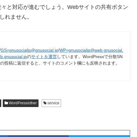
々と対応が進むでしょう。Webサイトの共有ボタン
もしれません。
/
GS=gnusocialjp@gnusocial.jp
/
WP=gnusocialjp@web.gnusocial.
b.gnusocial.jp
の
サイトを運営
しています。WordPressで分散SN
トの投稿に返信すると、サイトのコメント欄にも反映されます。
WordPress/other
service