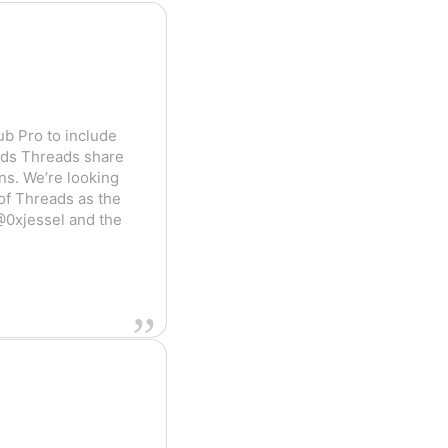
ub Pro to include
dds Threads share
ons. We’re looking
of Threads as the
@0xjessel and the