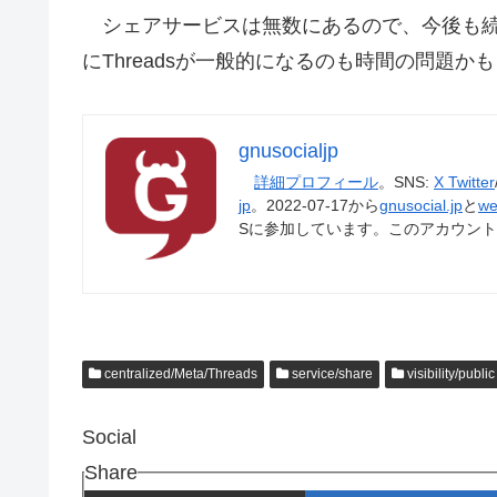
シェアサービスは無数にあるので、今後も続
にThreadsが一般的になるのも時間の問題か
gnusocialjp
詳細プロフィール
。SNS:
X Twitter
jp
。2022-07-17から
gnusocial.jp
と
we
Sに参加しています。このアカウン
centralized/Meta/Threads
service/share
visibility/public
Social
Share