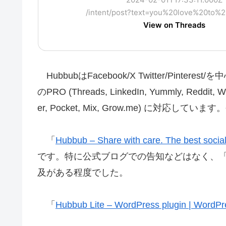
/intent/post?text=you%20love%20to%
View on Threads
HubbubはFacebook/X Twitter/Pin
のPRO (Threads, LinkedIn, Yummly, Reddit, Wha
er, Pocket, Mix, Grow.me) に対応し
「
Hubbub – Share with care. The best socia
です。特に公式ブログでの告知などはなく、
及がある程度でした。
「
Hubbub Lite – WordPress plugin | WordPr