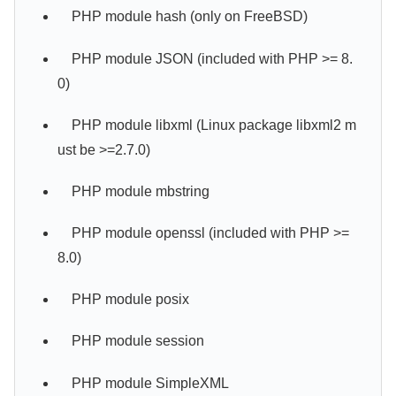
PHP module hash (only on FreeBSD)
PHP module JSON (included with PHP >= 8.
0)
PHP module libxml (Linux package libxml2 m
ust be >=2.7.0)
PHP module mbstring
PHP module openssl (included with PHP >=
8.0)
PHP module posix
PHP module session
PHP module SimpleXML