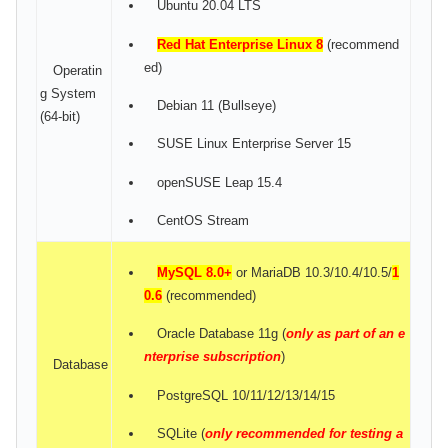
Ubuntu 20.04 LTS
Red Hat Enterprise Linux 8
(recommend
ed)
Operatin
g System
Debian 11 (Bullseye)
(64-bit)
SUSE Linux Enterprise Server 15
openSUSE Leap 15.4
CentOS Stream
MySQL 8.0+
or MariaDB 10.3/10.4/10.5/
1
0.6
(recommended)
Oracle Database 11g (
only as part of an e
nterprise subscription
)
Database
PostgreSQL 10/11/12/13/14/15
SQLite (
only recommended for testing a