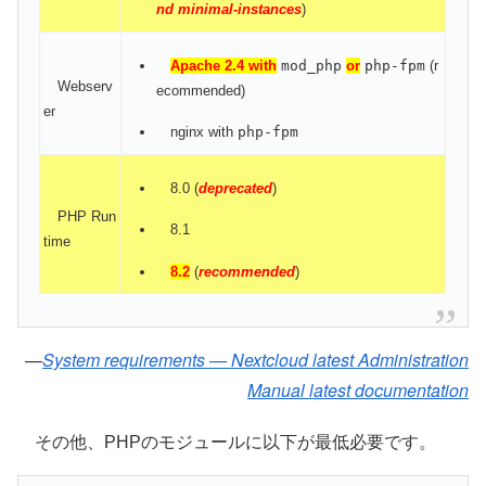
nd minimal-instances
)
Apache 2.4 with
mod_php
or
php-fpm
(r
Webserv
ecommended)
er
nginx with
php-fpm
8.0 (
deprecated
)
PHP Run
8.1
time
8.2
(
recommended
)
System requirements — Nextcloud latest Administration
Manual latest documentation
その他、PHPのモジュールに以下が最低必要です。