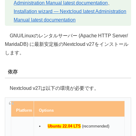
Administration Manual latest documentation
、
Installation wizard — Nextcloud latest Administration
Manual latest documentation
GNU/Linuxのレンタルサーバー (Apache HTTP Server/
MaridaDB) に最新安定板のNextcloud v27をインストール
します。
依存
Nextcloud v27は以下の環境が必要です。
Platform
Options
Ubuntu 22.04 LTS
(recommended)