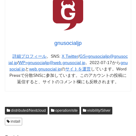
gnusocialjp
詳細プロフィール
。SNS:
X Twitter
/
GS=gnusocialjp@gnusoc
ial.jp
/
WP=gnusocialjp@web.gnusocial.jp
。2022-07-17から
gnu
social.jp
と
web.gnusocial.jp
の
サイトを運営
しています。Word
Pressで分散SNSに参加しています。このアカウントの投稿に
返信すると、サイトのコメント欄にも反映されます。
distributed/Nextcloud
operation/site
visibility/Silver
install