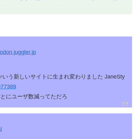
don.juggler.jp
」とかいう新しいサイトに生まれ変わりました JaneSty
977
389
うごとにユーザ数減ってただろ
l