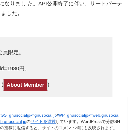
になりまし た。API公開終了に伴い、サードパーテ
りました。
ld会員限定。
Gold=1980円。
(
)
About Member
/
GS=gnusocialjp@gnusocial.jp
/
WP=gnusocialjp@web.gnusocial.
b.gnusocial.jp
の
サイトを運営
しています。WordPressで分散SN
トの投稿に返信すると、サイトのコメント欄にも反映されます。