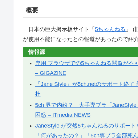
概要
日本の巨大掲示板サイト「
5ちゃんねる
」 
が使用不能になったとの報道があったので紹
情報源
専用 ブラウザでの5ちゃんねる閲覧が不可能に
– GIGAZINE
「Jane Style」が5ch.netのサポー
杜
5ch 界で内紛？ 大手専ブラ「JaneSty
困惑 – ITmedia NEWS
JaneStyle が突然5ちゃんねるのサポ
「何があったの？」「5ch専ブラ全部死ん