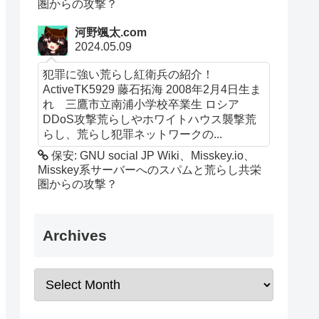
圏からの攻撃？
河野颯太.com
2024.05.09
犯罪に強い荒らし紅衛兵の紹介！
ActiveTK5929 藤石拓海 2008年2月4日生ま
れ 三鷹市立南浦小学校卒業生 ロシア
DDoS攻撃荒らしやホワイトハウス襲撃荒
らし、荒らし犯罪ネットワークの...
保安: GNU social JP Wiki、Misskey.io、
Misskey系サーバーへのスパムと荒らし共栄
圏からの攻撃？
Archives