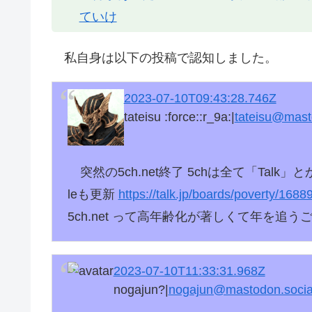
ていけ
私自身は以下の投稿で認知しました。
2023-07-10T09:43:28.746Z
tateisu​ :force:​:r_9a:|
tateisu@masto
突然の5ch.net終了 5chは全て「Talk
leも更新
https://
talk.jp/boards/poverty/1688
5ch.net って高年齢化が著しくて年を追
2023-07-10T11:33:31.968Z
nogajun?|
nogajun@mastodon.socia