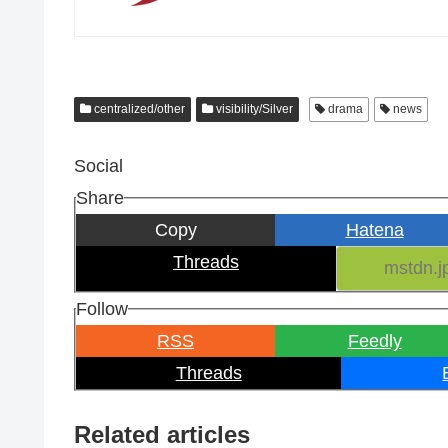
centralized/other
visibility/Silver
drama
news
Social
Share
Copy
Hatena
Threads
Follow
RSS
Feedly
Threads
Related articles