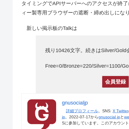
タイミングでAPIサーバーへのアクセスが終了
ィー製専用ブラウザーの遮断・締め出しにな
新しい掲示板のTalkは
残り10426文字。続きはSilver/Go
Free=0/Bronze=220/Silver=1100/
会員登録
gnusocialjp
詳細プロフィール
。SNS:
X Twitter
jp
。2022-07-17から
gnusocial.jp
と
we
Sに参加しています。このアカウン