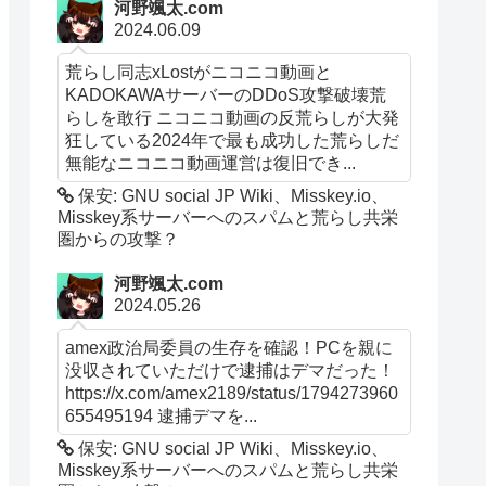
河野颯太.com
2024.06.09
荒らし同志xLostがニコニコ動画と
KADOKAWAサーバーのDDoS攻撃破壊荒
らしを敢行 ニコニコ動画の反荒らしが大発
狂している2024年で最も成功した荒らしだ
無能なニコニコ動画運営は復旧でき...
保安: GNU social JP Wiki、Misskey.io、
Misskey系サーバーへのスパムと荒らし共栄
圏からの攻撃？
河野颯太.com
2024.05.26
amex政治局委員の生存を確認！PCを親に
没収されていただけで逮捕はデマだった！
https://x.com/amex2189/status/1794273960
655495194 逮捕デマを...
保安: GNU social JP Wiki、Misskey.io、
Misskey系サーバーへのスパムと荒らし共栄