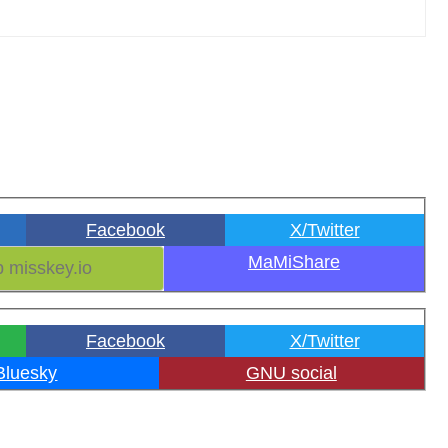
Facebook
X/Twitter
MaMiShare
Facebook
X/Twitter
Bluesky
GNU social