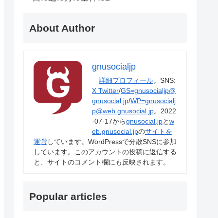
About Author
gnusocialjp
詳細プロフィール
。SNS:
X Twitter
/
GS=gnusocialjp@
gnusocial.jp
/
WP=gnusocialj
p@web.gnusocial.jp
。2022
-07-17から
gnusocial.jp
と
w
eb.gnusocial.jp
の
サイトを
運営
しています。WordPressで分散SNSに参加
しています。このアカウントの投稿に返信する
と、サイトのコメント欄にも反映されます。
Popular articles