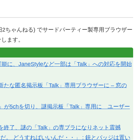
(旧2ちゃんねる) でサードパーティー製専用ブラウザー
介します。
、JaneStyleなど一部は「Talk」への対応を開始
ト終了 新たな匿名掲示板「Talk」専用ブラウザーに – 窓の
le」が5chを切り、謎掲示板「Talk」専用に ユーザー
ートを終了、謎の「Talk」の専ブラになりネット震撼
だ。 どうすればいいんだ・・」 : 銃とバッジは置い